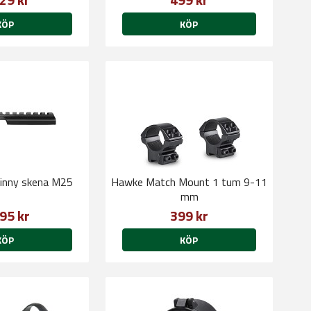
KÖP
KÖP
tinny skena M25
Hawke Match Mount 1 tum 9-11
mm
95 kr
399 kr
KÖP
KÖP