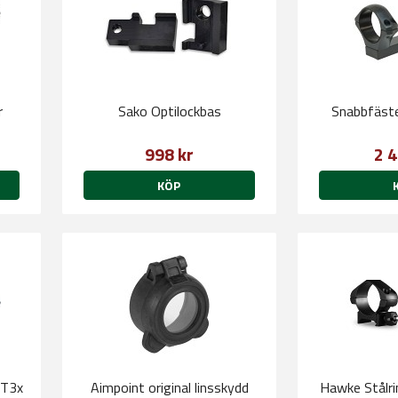
r
Sako Optilockbas
Snabbfäst
998 kr
2 4
KÖP
/T3x
Aimpoint original linsskydd
Hawke Stålr