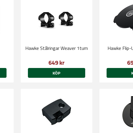
Hawke Stålringar Weaver 1tum
Hawke Flip-
649 kr
69
KÖP