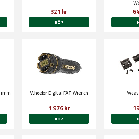
We
321 kr
64
KÖP
 11mm
Wheeler Digital FAT Wrench
Weave
1 976 kr
19
KÖP