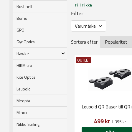
Till Tikka
Bushnell
Filter
Burris
Varumärke
GPO
Sortera efter
Gyr Optics
Hawke
OUTLET
HIKMicro
Kite Optics
Leupold
Meopta
Leupold QR Baser till QR 
Minox
499 kr
1 395 kr
Nikko Stirling
KÖP