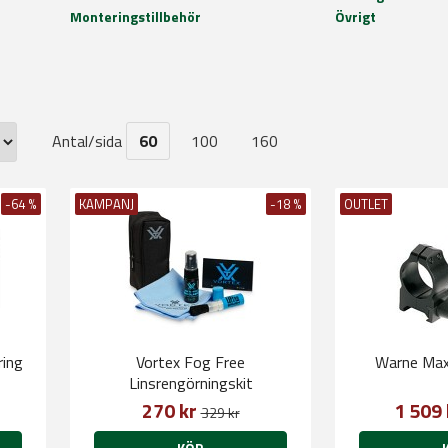
Monteringstillbehör
Övrigt
Antal/sida
60
100
160
-64 %
KAMPANJ
-18 %
OUTLET
ring
Vortex Fog Free
Warne Max
Linsrengörningskit
270 kr
1 509
329 kr
KÖP