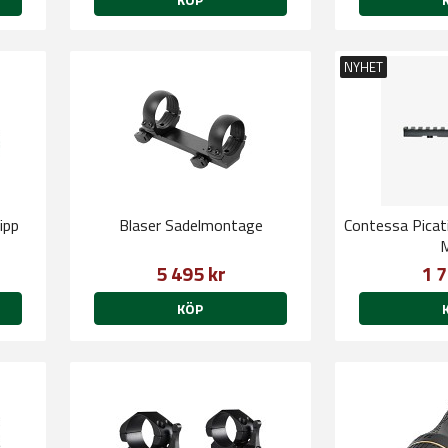
NYHET
ipp
Blaser Sadelmontage
Contessa Pica
5 495 kr
1 7
KÖP