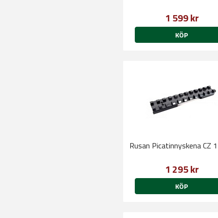
1 599 kr
KÖP
Rusan Picatinnyskena CZ
1 295 kr
KÖP