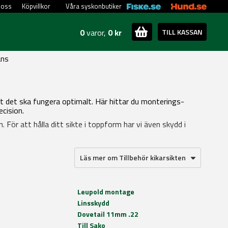
 oss
Köpvillkor
Våra syskonbutiker
0
varor,
0 kr
TILL KASSAN
ans
tt det ska fungera optimalt. Här hittar du monterings-
ecision.
. För att hålla ditt sikte i toppform har vi även skydd i
Läs mer om Tillbehör kikarsikten
Leupold montage
Linsskydd
Dovetail 11mm .22
Till Sako