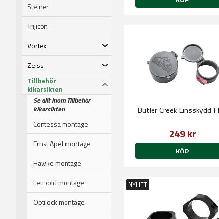
Steiner
Trijicon
Vortex
Zeiss
Tillbehör
kikarsikten
Se allt inom Tillbehör
kikarsikten
Butler Creek Linsskydd Fl
Contessa montage
249 kr
Ernst Apel montage
KÖP
Hawke montage
Leupold montage
NYHET
Optilock montage