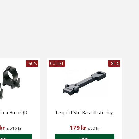
-40 %
OUTLET
-80 %
ima Brno QD
Leupold Std Bas till std ring
 kr
179 kr
2 516 kr
899 kr
KÖP
KÖP