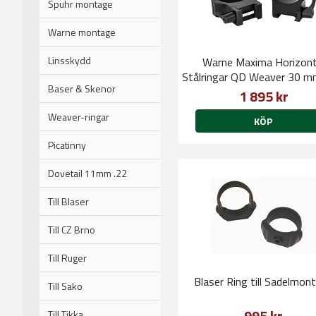
Spuhr montage
Warne montage
Linsskydd
Warne Maxima Horizont
Stålringar QD Weaver 30 
Baser & Skenor
1 895 kr
Weaver-ringar
KÖP
Picatinny
Dovetail 11mm .22
Till Blaser
Till CZ Brno
Till Ruger
Blaser Ring till Sadelmon
Till Sako
995 kr
Till Tikka