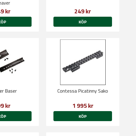
aver
9 kr
249 kr
KÖP
KÖP
r Baser
Contessa Picatinny Sako
9 kr
1 995 kr
KÖP
KÖP