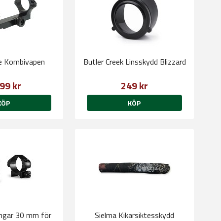
e Kombivapen
Butler Creek Linsskydd Blizzard
99 kr
249 kr
KÖP
KÖP
ingar 30 mm för
Sielma Kikarsiktesskydd