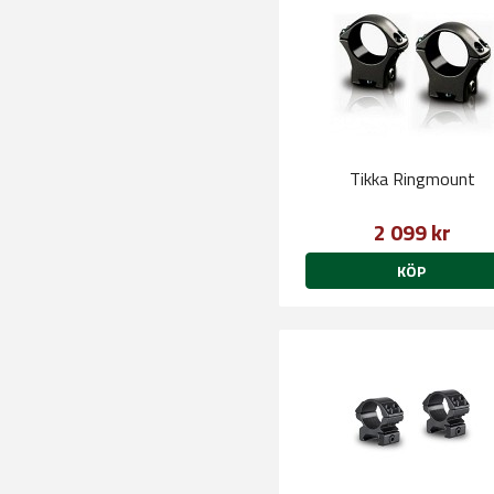
Tikka Ringmount
2 099 kr
KÖP