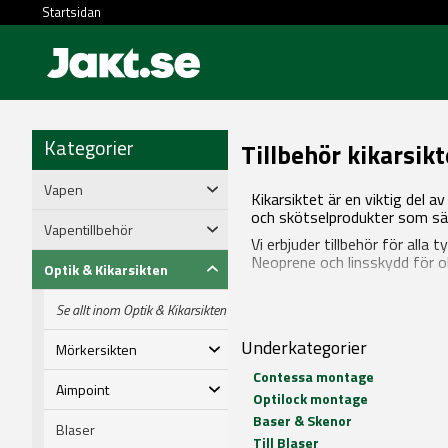
Startsidan
Kategorier
Tillbehör kikarsik
Vapen
Kikarsiktet är en viktig del 
och skötselprodukter som säker
Vapentillbehör
Vi erbjuder tillbehör för alla
Neoprene och linsskydd för ob
Optik & Kikarsikten
Se allt inom Optik & Kikarsikten
Underkategorier
Mörkersikten
Contessa montage
Aimpoint
Optilock montage
Baser & Skenor
Blaser
Till Blaser