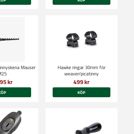
tinnyskena Mauser
Hawke ringar 30mm för
M25
weaver/picatinny
95 kr
499 kr
KÖP
KÖP