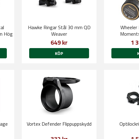
al
Hawke Ringar Stål 30 mm QD
Wheeler 
mm Hög
Weaver
Moments
649 kr
1 3
KÖP
tage
Vortex Defender Flippuppskydd
Optilock
332 kr
1 5