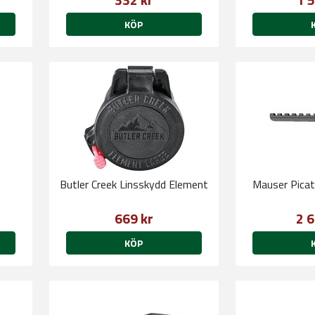
KÖP
Butler Creek Linsskydd Element
Mauser Pica
669 kr
2 6
KÖP