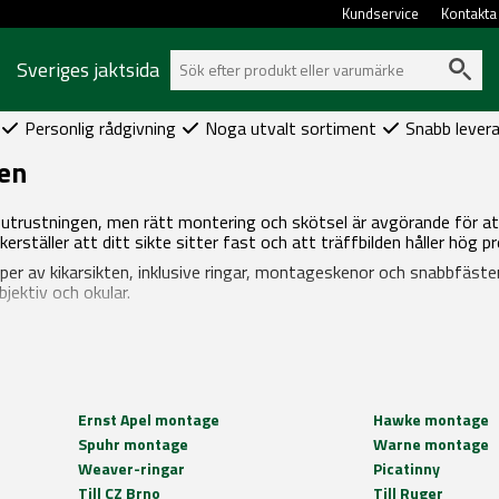
Kundservice
Kontakta
Sveriges jaktsida
Personlig rådgivning
Noga utvalt sortiment
Snabb lever
ten
av utrustningen, men rätt montering och skötsel är avgörande för a
ställer att ditt sikte sitter fast och att träffbilden håller hög pr
 typer av kikarsikten, inklusive ringar, montageskenor och snabbfästen
jektiv och okular.
Ernst Apel montage
Hawke montage
Spuhr montage
Warne montage
Weaver-ringar
Picatinny
Till CZ Brno
Till Ruger