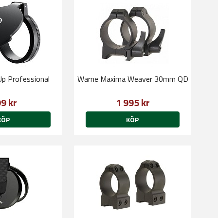
Up Professional
Warne Maxima Weaver 30mm QD
9 kr
1 995 kr
KÖP
KÖP