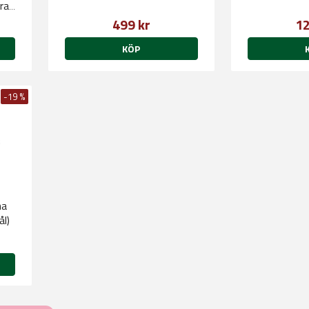
ra
499 kr
12
KÖP
-19 %
na
l)