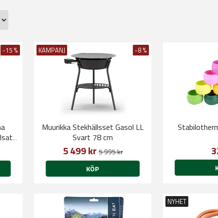
-15 %
KAMPANJ
-8 %
na
Muurikka Stekhällsset Gasol LL
lsat
Svart 78 cm
5 499 kr
3
5 995 kr
KÖP
NYHET