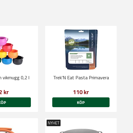
Stabilotherm vikmugg 0,2 l
Trek'N Eat Pasta Primavera
2 kr
110 kr
KÖP
KÖP
NYHET