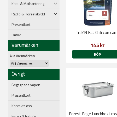
Kött- & Mathantering
Radio & Hörselskydd
Presentkort
Trek'N Eat Chili con car
Outlet
Varumärken
145 kr
KÖP
Alla Varumärken
Övrigt
Begagnade vapen
Presentkort
Kontakta oss
Forest Edge Lunchbox i ros
Byten & Returer