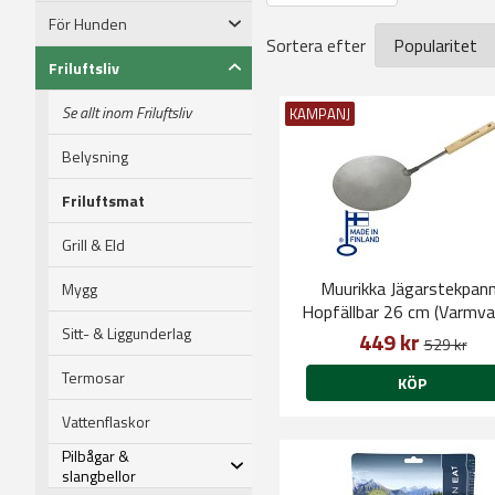
För Hunden
Sortera efter
Friluftsliv
Se allt inom Friluftsliv
KAMPANJ
Belysning
Friluftsmat
Grill & Eld
Muurikka Jägarstekpan
Mygg
Hopfällbar 26 cm (Varmva
Sitt- & Liggunderlag
stål)
449 kr
529 kr
Termosar
KÖP
Vattenflaskor
Pilbågar &
slangbellor