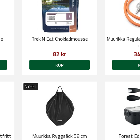
ne
Trek'N Eat Chokladmousse
Muurikka Regul
82 kr
34
KÖP
NYHET
tfritt
Muurikka Ryggsäck 58 cm
Forest Ed