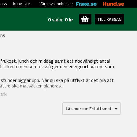
 oss
Köpvillkor
Våra syskonbutiker
0
varor,
0 kr
TILL KASSAN
ans
frukost, lunch och middag samt ett nödvändigt antal
att tillreda men som också ger den energi och värme som
tstunder piggar upp. När du ska på utflykt är det bra att
 bättre ska matsäcken planeras.
ark.
Läs mer om Friluftsmat