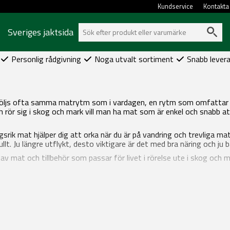
Kundservice
Kontakta
Sveriges jaktsida
Personlig rådgivning
Noga utvalt sortiment
Snabb lever
 följs ofta samma matrytm som i vardagen, en rytm som omfattar 
h rör sig i skog och mark vill man ha mat som är enkel och snabb 
gsrik mat hjälper dig att orka när du är på vandring och trevliga ma
lt. Ju längre utflykt, desto viktigare är det med bra näring och ju
av mat och tillbehör som passar för livet i rörelse ute i skog och m