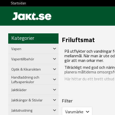
Startsidan
Kategorier
Friluftsmat
Vapen
På utflykter och vandringar
mellanmål. När man är ute oc
Vapentillbehör
gör att man orkar mer.
Tillräckligt med god och närin
Optik & Kikarsikten
planera måltiderna omsorgsful
Handladdning och
Här hittar du ett brett utbud 
Luftvapenkulor
Jaktkläder
Jaktkängor & Stövlar
Filter
Jaktutrustning
Varumärke