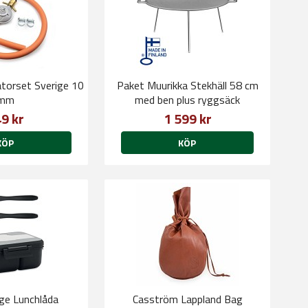
atorset Sverige 10
Paket Muurikka Stekhäll 58 cm
mm
med ben plus ryggsäck
9 kr
1 599 kr
KÖP
KÖP
ge Lunchlåda
Casström Lappland Bag