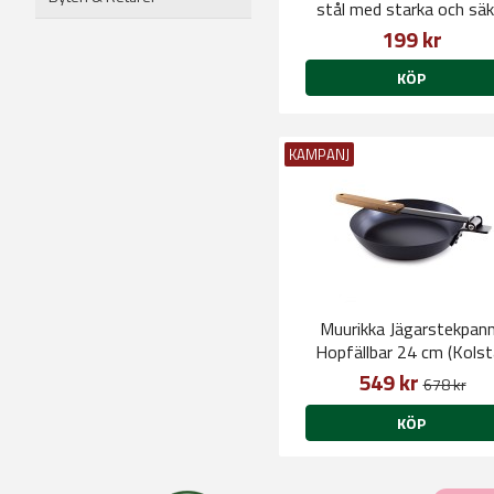
stål med starka och säk
låsningar.
199 kr
KÖP
KAMPANJ
Muurikka Jägarstekpan
Hopfällbar 24 cm (Kolstå
549 kr
678 kr
KÖP