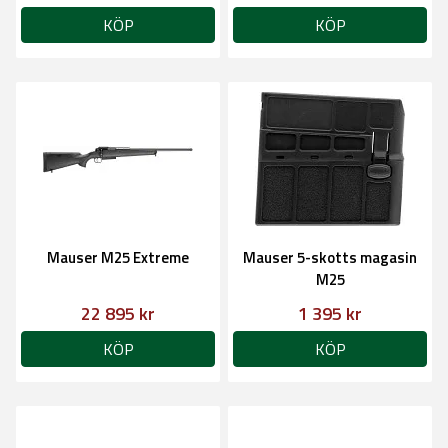
KÖP
KÖP
Mauser M25 Extreme
Mauser 5-skotts magasin
M25
22 895 kr
1 395 kr
KÖP
KÖP