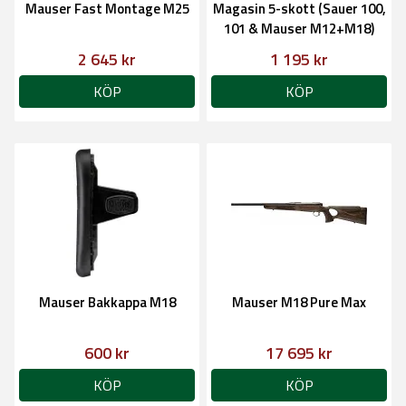
Mauser Fast Montage M25
Magasin 5-skott (Sauer 100,
101 & Mauser M12+M18)
2 645 kr
1 195 kr
KÖP
KÖP
Mauser Bakkappa M18
Mauser M18 Pure Max
600 kr
17 695 kr
KÖP
KÖP