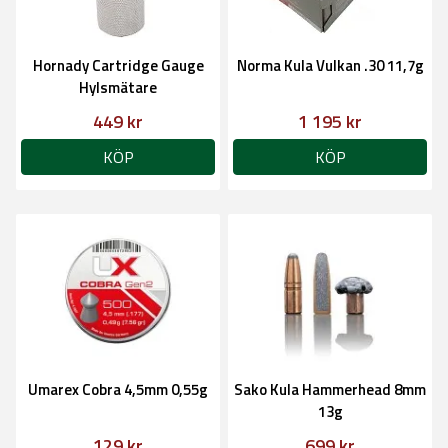
Hornady Cartridge Gauge
Norma Kula Vulkan .30 11,7g
Hylsmätare
449 kr
1 195 kr
KÖP
KÖP
Umarex Cobra 4,5mm 0,55g
Sako Kula Hammerhead 8mm
13g
129 kr
699 kr