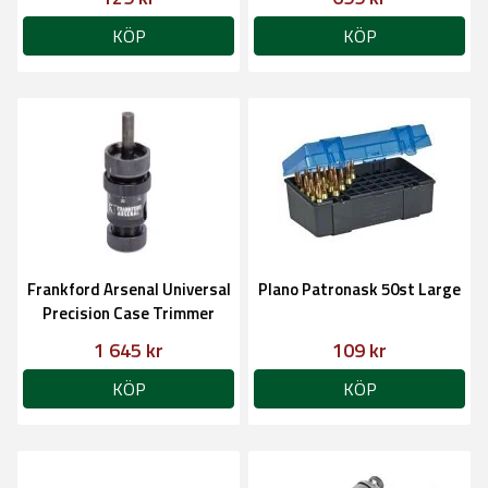
KÖP
KÖP
Frankford Arsenal Universal
Plano Patronask 50st Large
Precision Case Trimmer
1 645 kr
109 kr
KÖP
KÖP