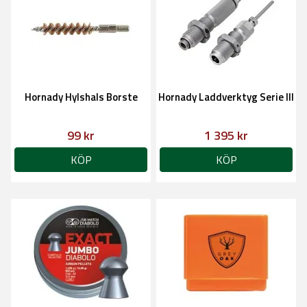
Hornady Hylshals Borste
Hornady Laddverktyg Serie III
99 kr
1 395 kr
KÖP
KÖP