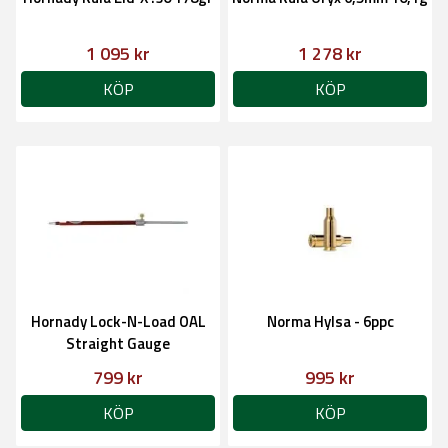
1 095 kr
1 278 kr
KÖP
KÖP
Hornady Lock-N-Load OAL
Norma Hylsa - 6ppc
Straight Gauge
799 kr
995 kr
KÖP
KÖP