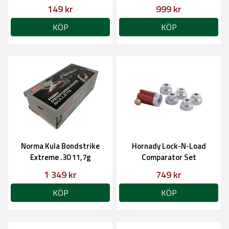
149 kr
999 kr
KÖP
KÖP
Norma Kula Bondstrike
Hornady Lock-N-Load
Extreme .30 11,7g
Comparator Set
1 349 kr
749 kr
KÖP
KÖP