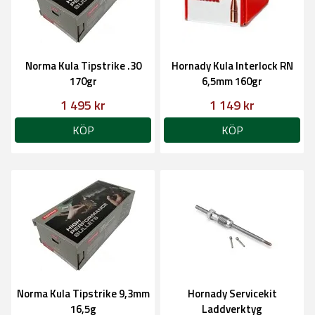
Norma Kula Tipstrike .30
Hornady Kula Interlock RN
170gr
6,5mm 160gr
1 495 kr
1 149 kr
KÖP
KÖP
Norma Kula Tipstrike 9,3mm
Hornady Servicekit
16,5g
Laddverktyg