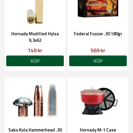
Hornady Modified Hylsa
Federal Fusion .30 180gr
9,3x62
149 kr
569 kr
KÖP
KÖP
Sako Kula Hammerhead .30
Hornady M-1 Case