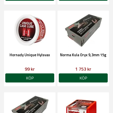
Hornady Unique Hylsvax
Norma Kula Oryx 9,3mm 15g
99 kr
1 753 kr
KÖP
KÖP