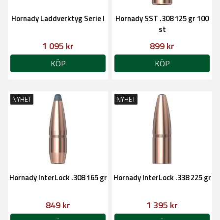
Hornady Laddverktyg Serie I
Hornady SST .308 125 gr 100
st
1 095 kr
899 kr
KÖP
KÖP
NYHET
NYHET
Hornady InterLock .308 165 gr
Hornady InterLock .338 225 gr
849 kr
1 395 kr