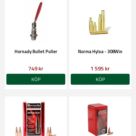
Hornady Bullet Puller
Norma Hylsa - 308Win
749 kr
1 595 kr
KÖP
KÖP