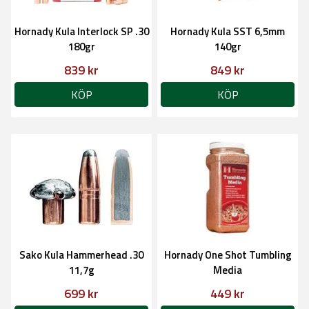
Hornady Kula Interlock SP .30
Hornady Kula SST 6,5mm
180gr
140gr
839 kr
849 kr
KÖP
KÖP
Sako Kula Hammerhead .30
Hornady One Shot Tumbling
11,7g
Media
699 kr
449 kr