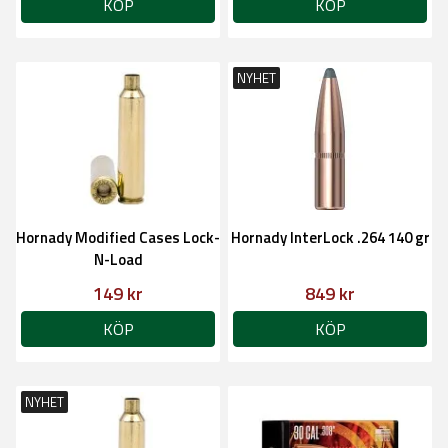
KÖP
KÖP
NYHET
Hornady Modified Cases Lock-
Hornady InterLock .264 140 gr
N-Load
149 kr
849 kr
KÖP
KÖP
NYHET