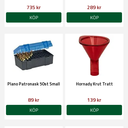
735 kr
289 kr
KÖP
KÖP
Plano Patronask 50st Small
Hornady Krut Tratt
89 kr
139 kr
KÖP
KÖP