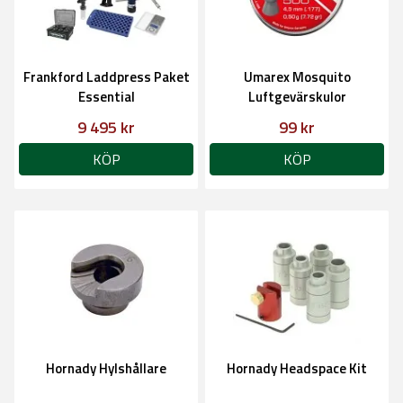
Frankford Laddpress Paket
Umarex Mosquito
Essential
Luftgevärskulor
9 495 kr
99 kr
KÖP
KÖP
Hornady Hylshållare
Hornady Headspace Kit