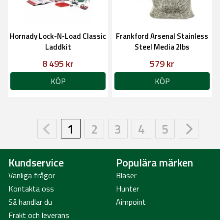
Hornady Lock-N-Load Classic
Frankford Arsenal Stainless
Laddkit
Steel Media 2lbs
8 495 kr
579 kr
KÖP
KÖP
1
2
3
4
5
Kundservice
Populära märken
Vanliga frågor
Blaser
Kontakta oss
Hunter
Så handlar du
Aimpoint
Frakt och leverans