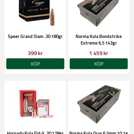
Speer Grand Slam .30 180gr
Norma Kula Bondstrike
Extreme 6,5 143gr
399 kr
1 459 kr
KÖP
KÖP
Hornady Kula Eld-X .30 178gr
Norma Kula Oryx 6,5mm 10,1g