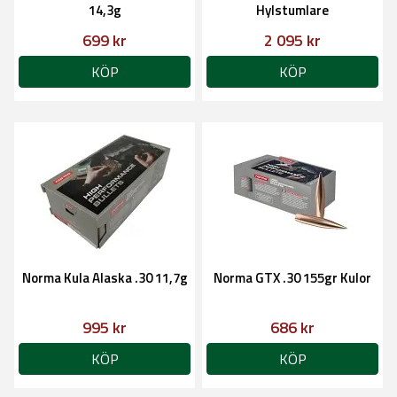
14,3g
Hylstumlare
699 kr
2 095 kr
KÖP
KÖP
Norma Kula Alaska .30 11,7g
Norma GTX .30 155gr Kulor
995 kr
686 kr
KÖP
KÖP