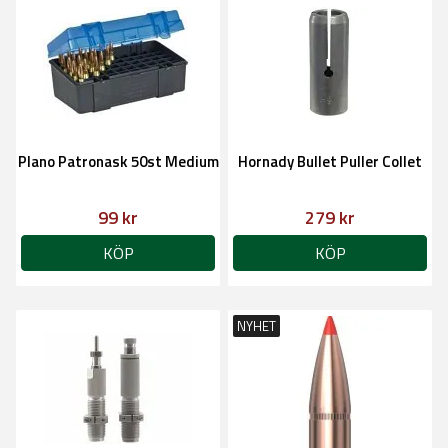
Plano Patronask 50st Medium
Hornady Bullet Puller Collet
99 kr
279 kr
KÖP
KÖP
NYHET