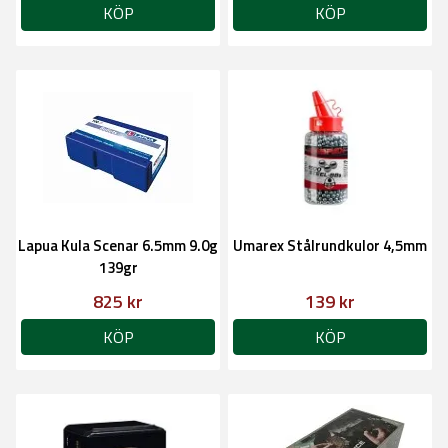
KÖP
KÖP
Lapua Kula Scenar 6.5mm 9.0g
Umarex Stålrundkulor 4,5mm
139gr
825 kr
139 kr
KÖP
KÖP