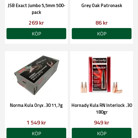
JSB Exact Jumbo 5,5mm 500-
Grey Oak Patronask
pack
269 kr
86 kr
KÖP
KÖP
Norma Kula Oryx .30 11,7g
Hornady Kula RN Interlock .30
180gr
1 549 kr
949 kr
KÖP
KÖP