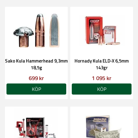
Sako Kula Hammerhead 9,3mm
Hornady Kula ELD-X 6,5mm
18,5g
143gr
699 kr
1 095 kr
KÖP
KÖP