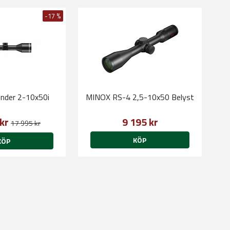
-17 %
under 2-10x50i
MINOX RS-4 2,5-10x50 Belyst
 kr
9 195 kr
17 995 kr
KÖP
KÖP