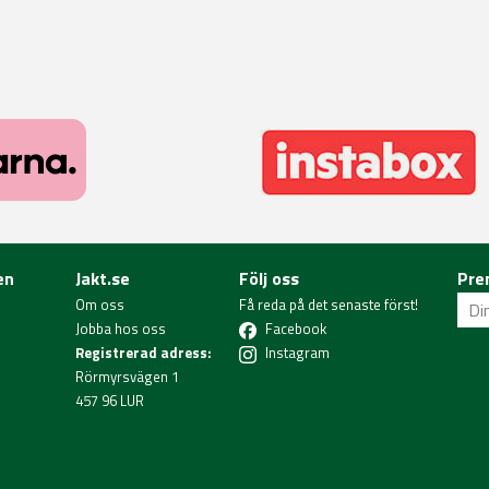
en
Jakt.se
Följ oss
Pre
Om oss
Få reda på det senaste först!
Jobba hos oss
Facebook
Registrerad adress:
Instagram
Rörmyrsvägen 1
457 96 LUR