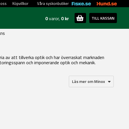
 oss
Köpvillkor
Våra syskonbutiker
0
varor,
0 kr
TILL KASSAN
ans
oria av att tillverka optik och har överraskat marknaden
örstoringsspann och imponerande optik och mekanik.
Läs mer om Minox