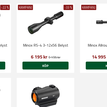
-22 %
KAMPANJ
-33 %
KAMPANJ
lyst
Minox RS-4 3-12x56 Belyst
Minox Allro
6 195 kr
14 995
9 195 kr
KÖP