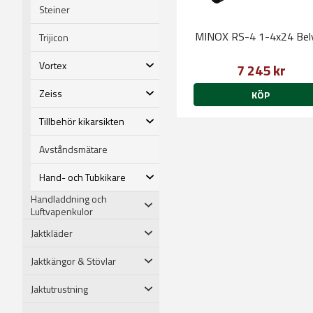
Steiner
MINOX RS-4 1-4x24 Bel
Trijicon
Vortex
7 245 kr
Zeiss
KÖP
Tillbehör kikarsikten
Avståndsmätare
Hand- och Tubkikare
Handladdning och
Luftvapenkulor
Jaktkläder
Jaktkängor & Stövlar
Jaktutrustning