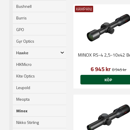
Bushnell
KAMPANJ
Burris
GPO
Gyr Optics
Hawke
MINOX RS-4 2,5-10x42 Be
HIKMicro
6 945 kr
8 945 kr
Kite Optics
KÖP
Leupold
Meopta
Minox
Nikko Stirling