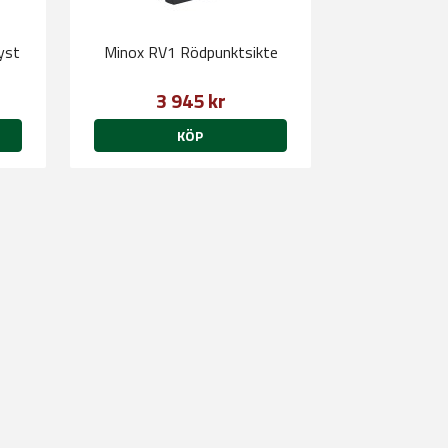
yst
Minox RV1 Rödpunktsikte
3 945 kr
KÖP