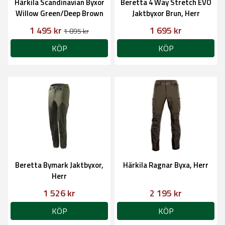
Härkila Scandinavian Byxor
Beretta 4 Way Stretch EVO
Willow Green/Deep Brown
Jaktbyxor Brun, Herr
1 495 kr
1 695 kr
1 895 kr
KÖP
KÖP
Beretta Bymark Jaktbyxor,
Härkila Ragnar Byxa, Herr
Herr
1 526 kr
2 195 kr
KÖP
KÖP