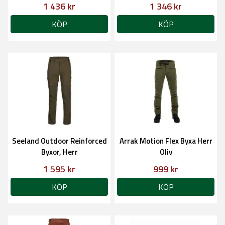
1 436 kr
1 346 kr
KÖP
KÖP
Seeland Outdoor Reinforced
Arrak Motion Flex Byxa Herr
Byxor, Herr
Oliv
1 595 kr
999 kr
KÖP
KÖP