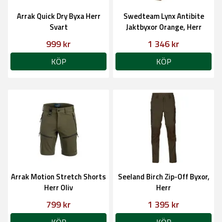
Arrak Quick Dry Byxa Herr
Swedteam Lynx Antibite
Svart
Jaktbyxor Orange, Herr
999 kr
1 346 kr
KÖP
KÖP
Arrak Motion Stretch Shorts
Seeland Birch Zip-Off Byxor,
Herr Oliv
Herr
799 kr
1 395 kr