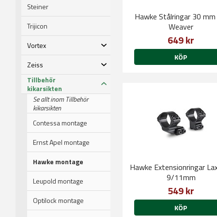
Steiner
Hawke Stålringar 30 mm 
Trijicon
Weaver
649 kr
Vortex
KÖP
Zeiss
Tillbehör
kikarsikten
Se allt inom Tillbehör
kikarsikten
Contessa montage
Ernst Apel montage
Hawke montage
Hawke Extensionringar La
9/11mm
Leupold montage
549 kr
Optilock montage
KÖP