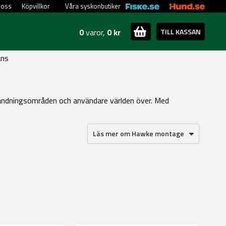
 oss
Köpvillkor
Våra syskonbutiker
0
varor,
0 kr
TILL KASSAN
ans
nvändningsområden och användare världen över. Med
Läs mer om Hawke montage