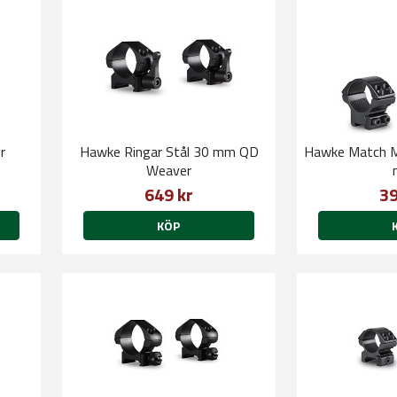
r
Hawke Ringar Stål 30 mm QD
Hawke Match M
Weaver
649 kr
39
KÖP