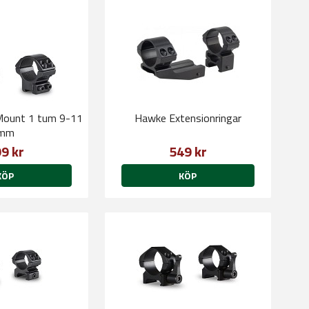
ount 1 tum 9-11
Hawke Extensionringar
mm
9 kr
549 kr
KÖP
KÖP