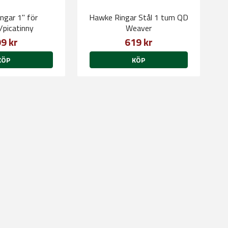
ngar 1" för
Hawke Ringar Stål 1 tum QD
/picatinny
Weaver
9 kr
619 kr
KÖP
KÖP