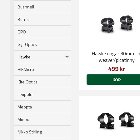
Bushnell
Burris
GPO
Gyr Optics
Hawke ringar 30mm fö
Hawke
weaver/picatinny
499 kr
HIKMicro
KÖP
Kite Optics
Leupold
Meopta
Minox
Nikko Stirling