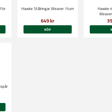
för
Hawke Stålringar Weaver 1tum
Hawke ri
Weaver
649 kr
39
KÖP
xspår