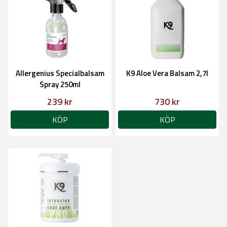
Allergenius Specialbalsam
K9 Aloe Vera Balsam 2,7l
Spray 250ml
239 kr
730 kr
KÖP
KÖP