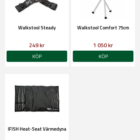
Walkstool Steady
Walkstool Comfort 75cm
249 kr
1 050 kr
KÖP
KÖP
IFISH Heat-Seat Värmedyna