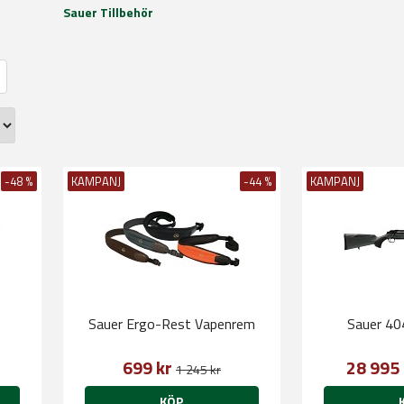
Sauer Tillbehör
-48 %
KAMPANJ
-44 %
KAMPANJ
Sauer Ergo-Rest Vapenrem
Sauer 40
699 kr
28 995
1 245 kr
KÖP