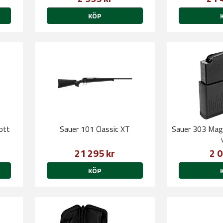
KÖP
ott
Sauer 101 Classic XT
Sauer 303 Mag
21 295 kr
2 0
KÖP