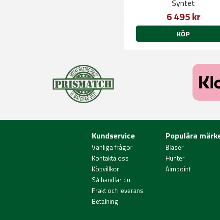
Syntet
6 495 kr
KÖP
Kundservice
Populära märk
Vanliga frågor
Blaser
Kontakta oss
Hunter
Köpvillkor
Aimpoint
Så handlar du
Frakt och leverans
Betalning