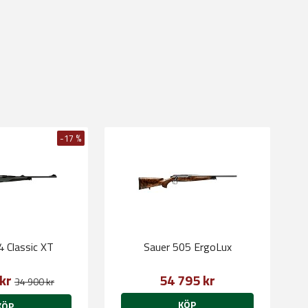
-17 %
4 Classic XT
Sauer 505 ErgoLux
 kr
54 795 kr
34 900 kr
KÖP
KÖP