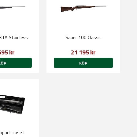
XTA Stainless
Sauer 100 Classic
695 kr
21 195 kr
KÖP
KÖP
mpact case I