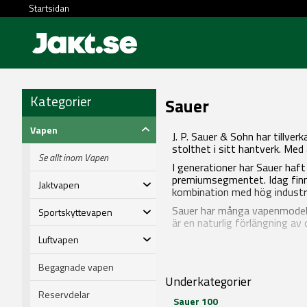
Startsidan
Kategorier
Sauer
Vapen
J. P. Sauer & Sohn har tillve
stolthet i sitt hantverk. Med
Se allt inom Vapen
I generationer har Sauer haft
premiumsegmentet. Idag finns
Jaktvapen
kombination med hög industrie
Sauer har många vapenmodelle
Sportskyttevapen
är en naturlig förlängning av 
Luftvapen
Begagnade vapen
Underkategorier
Reservdelar
Sauer 100