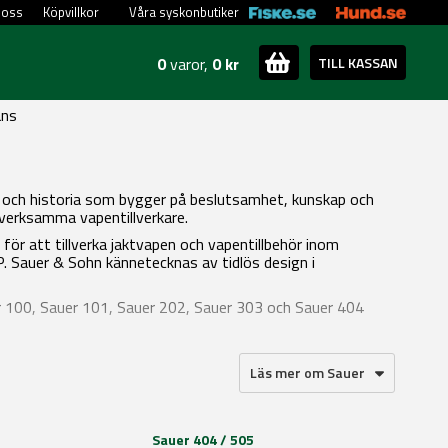
 oss
Köpvillkor
Våra syskonbutiker
0
varor,
0 kr
TILL KASSAN
ans
nhet och historia som bygger på beslutsamhet, kunskap och
 verksamma vapentillverkare.
för att tillverka jaktvapen och vapentillbehör inom
P. Sauer & Sohn kännetecknas av tidlös design i
r 100, Sauer 101, Sauer 202, Sauer 303 och Sauer 404
Läs mer om Sauer
Sauer 404 / 505