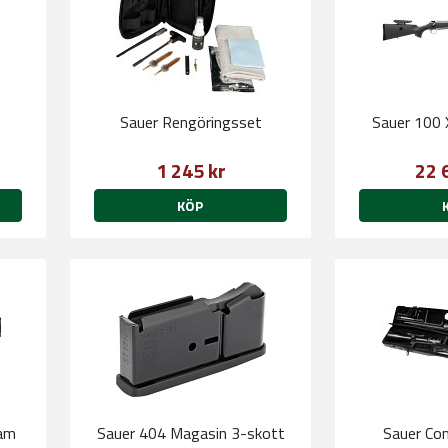
Sauer Rengöringsset
Sauer 100 
1 245 kr
22 
KÖP
kam
Sauer 404 Magasin 3-skott
Sauer Co