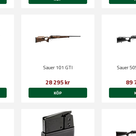
T
Sauer 101 GTI
Sauer 50
28 295 kr
89 
KÖP