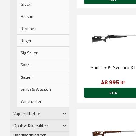
Glock
Hatsan
Reximex
Ruger
Sig Sauer
Sako
Sauer 505 Synchro X
Sauer
48 995 kr
Smith & Wesson
KÖP
Winchester
Vapentillbehör
Optik & Kikarsikten
Handladdning och