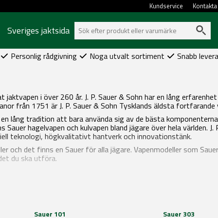
Kundservice
Kontakta
Sveriges jaktsida
Personlig rådgivning
Noga utvalt sortiment
Snabb lever
rkat jaktvapen i över 260 år. J. P. Sauer & Sohn har en lång erfare
 anor från 1751 är J. P. Sauer & Sohn Tysklands äldsta fortfarande
 en lång tradition att bara använda sig av de bästa komponenterna 
 Sauer hagelvapen och kulvapen bland jägare över hela världen. J. 
ll teknologi, högkvalitativt hantverk och innovationstänk.
r och det finns en Sauer för alla jägare. Vapenmodeller som Saue
det du ska utföra.
Sauer 101
Sauer 303