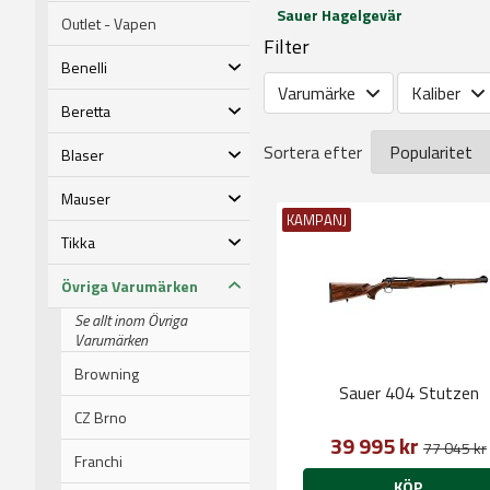
Sauer Hagelgevär
Outlet - Vapen
Filter
Benelli
Varumärke
Kaliber
Beretta
Sortera efter
Blaser
Mauser
KAMPANJ
Tikka
Övriga Varumärken
Se allt inom Övriga
Varumärken
Browning
Sauer 404 Stutzen
CZ Brno
39 995 kr
77 045 kr
Franchi
KÖP