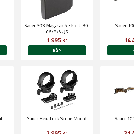
Sauer 303 Magasin 5-skott .30-
Sauer 10
06/8x57JS
1 995 kr
14 
KÖP
nt
Sauer HexaLock Scope Mount
Sauer 10
2 995 kr
21 