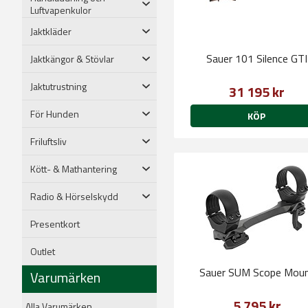
Luftvapenkulor
Jaktkläder
Sauer 101 Silence GTI
Jaktkängor & Stövlar
Jaktutrustning
31 195 kr
För Hunden
KÖP
Friluftsliv
Kött- & Mathantering
Radio & Hörselskydd
Presentkort
Outlet
Sauer SUM Scope Mou
Varumärken
5 795 kr
Alla Varumärken