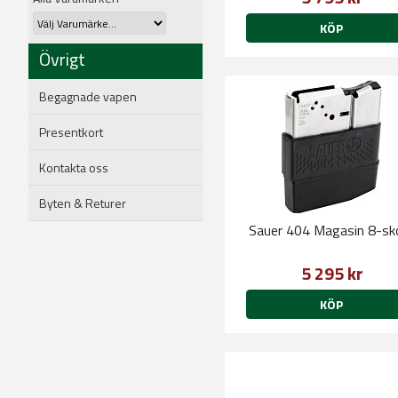
KÖP
Övrigt
Begagnade vapen
Presentkort
Kontakta oss
Byten & Returer
Sauer 404 Magasin 8-sk
5 295 kr
KÖP