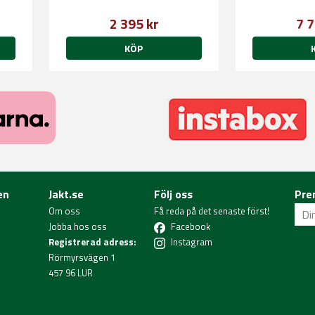
2 395 kr
7 7
KÖP
en
Jakt.se
Följ oss
Pre
Om oss
Få reda på det senaste först!
Jobba hos oss
Facebook
Registrerad adress:
Instagram
Rörmyrsvägen 1
457 96 LUR