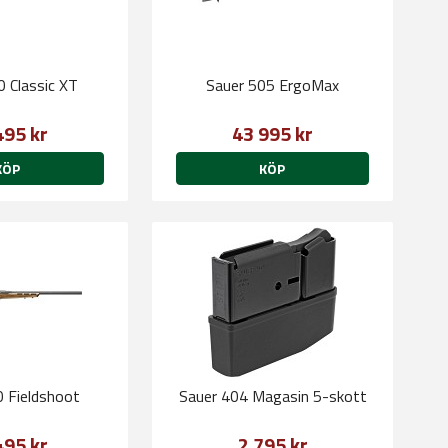
0 Classic XT
Sauer 505 ErgoMax
495 kr
43 995 kr
KÖP
KÖP
0 Fieldshoot
Sauer 404 Magasin 5-skott
495 kr
2 795 kr