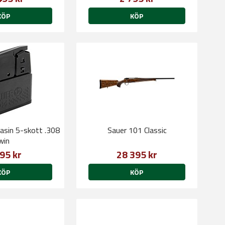
KÖP
KÖP
asin 5-skott .308
Sauer 101 Classic
win
95 kr
28 395 kr
KÖP
KÖP