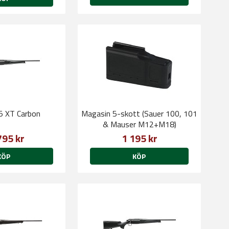
5 XT Carbon
Magasin 5-skott (Sauer 100, 101
& Mauser M12+M18)
795 kr
1 195 kr
KÖP
KÖP