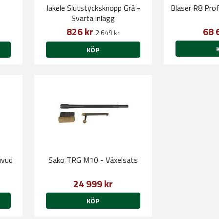
Jakele Slutstycksknopp Grå -
Blaser R8 Pro
Svarta inlägg
826 kr
68 
2 649 kr
KÖP
uvud
Sako TRG M10 - Växelsats
24 999 kr
KÖP