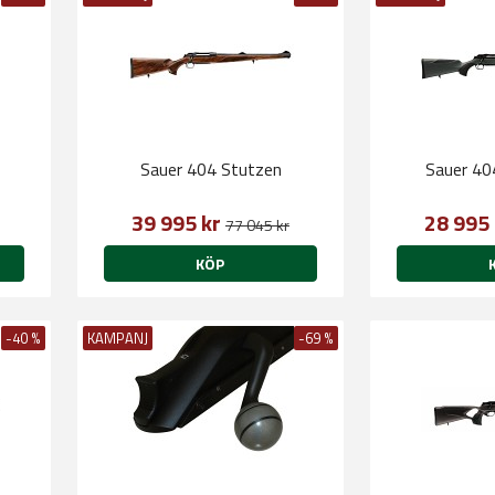
Sauer 404 Stutzen
Sauer 40
39 995 kr
28 995
77 045 kr
KÖP
-40 %
KAMPANJ
-69 %