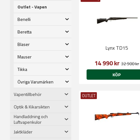
Outlet - Vapen
Benelli
Beretta
Blaser
Lynx TD15
Mauser
14 990 kr
32 900 kr
Tikka
KÖP
Övriga Varumärken
Vapentillbehör
OUTLET
Optik & Kikarsikten
Handladdning och
Luftvapenkulor
Jaktkläder