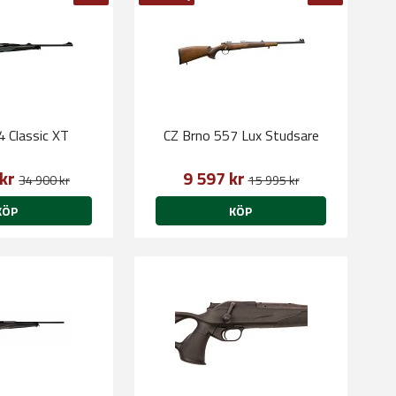
4 Classic XT
CZ Brno 557 Lux Studsare
 kr
9 597 kr
34 900 kr
15 995 kr
KÖP
KÖP