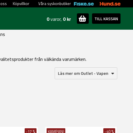
 oss
Köpvillkor
Våra syskonbutiker
0
varor,
0 kr
TILL KASSAN
ans
 kvalitetsprodukter från välkända varumärken.
Läs mer om Outlet - Vapen
-17 %
KAMPANJ
-40 %