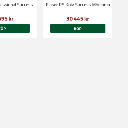
fessional Success
Blaser R8 Kolv Success Mörkbrun
695 kr
30 445 kr
KÖP
KÖP