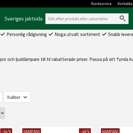
Kundservice
Kontakta
Sveriges jaktsida
Personlig rådgivning
Noga utvalt sortiment
Snabb lever
ipor och ljuddämpare till til rabatterade priser. Passa på att fynda
Kaliber
-54 %
KAMPANJ
-48 %
KAMPANJ