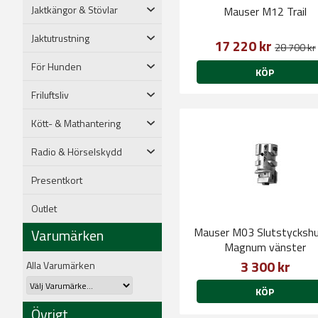
Jaktkängor & Stövlar
Mauser M12 Trail
Jaktutrustning
17 220 kr
28 700 kr
För Hunden
KÖP
Friluftsliv
Kött- & Mathantering
Radio & Hörselskydd
Presentkort
Outlet
Mauser M03 Slutstycksh
Varumärken
Magnum vänster
3 300 kr
Alla Varumärken
KÖP
Övrigt