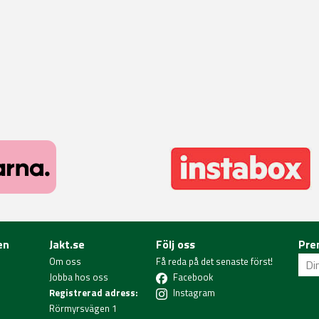
en
Jakt.se
Följ oss
Pre
Om oss
Få reda på det senaste först!
Jobba hos oss
Facebook
Registrerad adress:
Instagram
Rörmyrsvägen 1