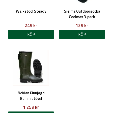
Walkstool Steady
Sielma Outdoorsocka
Coolmax 3-pack
249 kr
129 kr
KÖP
KÖP
Nokian Finnjagd
Gummistövel
1 259 kr