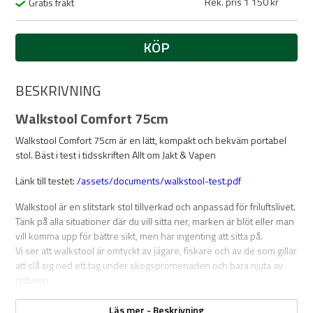
Rek. pris 1 150 kr
Gratis frakt
KÖP
BESKRIVNING
Walkstool Comfort 75cm
Walkstool Comfort 75cm är en lätt, kompakt och bekväm portabel
stol. Bäst i test i tidsskriften Allt om Jakt & Vapen
Länk till testet:
/assets/
documents/walkstool-test.pdf
Walkstool är en slitstark stol tillverkad och anpassad för friluftslivet.
Tänk på alla situationer där du vill sitta ner, marken är blöt eller man
vill komma upp för bättre sikt, men har ingenting att sitta på.
Vi ser att walkstool är omtyckt av jägare, fiskare och av de som gillar
att slå sig ned ett tag under skogspromenaden och bara njuta av
naturen.
Med en liten och smidig Walkstool bär du alltid med dig en bra
Läs mer - Beskrivning