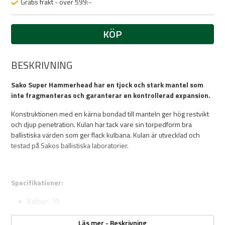
Gratis frakt - över 599:-
KÖP
BESKRIVNING
Sako Super Hammerhead har en tjock och stark mantel som
inte fragmenteras och garanterar en kontrollerad expansion.
Konstruktionen med en kärna bondad till manteln ger hög restvikt
och djup penetration. Kulan har tack vare sin torpedform bra
ballistiska värden som ger flack kulbana. Kulan är utvecklad och
testad på Sakos ballistiska laboratorier.
Specifikationer:
Kaliber: 30
Kulvikt: 180gr/11,7gram
Kultyp: Blyspets
Läs mer - Beskrivning