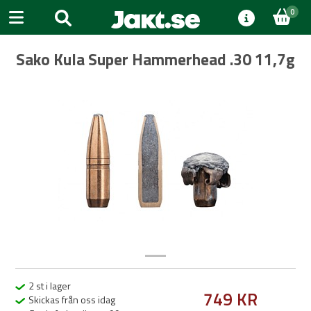
0
Sako Kula Super Hammerhead .30 11,7g
Previous
Next
2 st i lager
749 KR
Skickas från oss idag