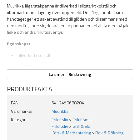
Muurikka Jägarstekpanna är tillverkad i slitstarkt kolstål och
utformad för matlagning över öppen eld. Det långa hopfällbara
handtaget ger ett säkert avstånd till glöden och tillsammans med
den medföljande skyddspåsen är pannan enkel att ta med på jakt,
fiske och andra friluftsäventyr.
Egenskaper
Tillverkad i kolstål
Hopfällbart ergonomiskt handtag
Läs mer - Beskrivning
Avsedd för matlagning över öppen eld
PRODUKTFAKTA
Kan användas med metallredskap
Skyddspåse ingår
EAN:
6412450688204
Varumärke:
Muurikka
Specifikationer
Kategori:
Friluftsliv
>
Friluftsmat
Material: Kolstål
Friluftsliv
>
Grill & Eld
Kött- & Mathantering
>
Rök & Rökning
Diameter: 24 cm