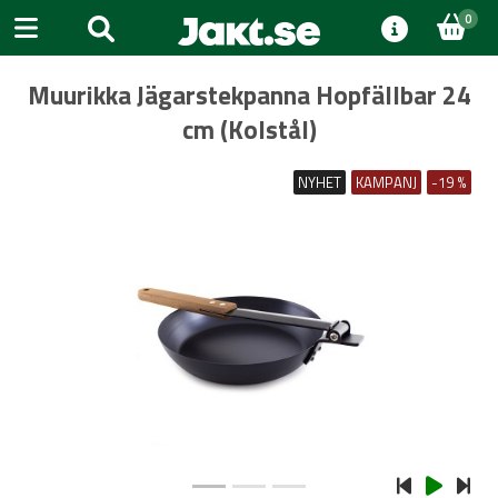
0
Muurikka Jägarstekpanna Hopfällbar 24
cm (Kolstål)
NYHET
KAMPANJ
-19 %
Previous
Next