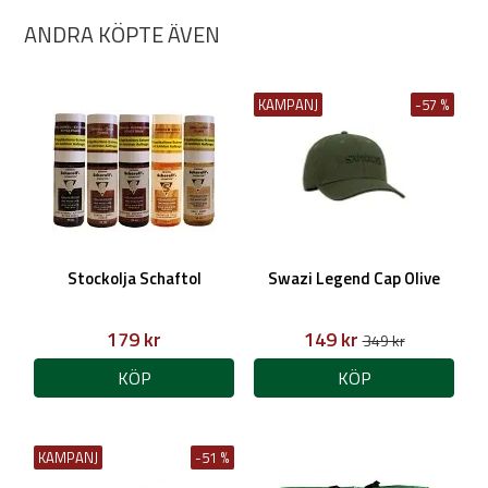
Handtagslängd: 42 cm
ANDRA KÖPTE ÄVEN
Vikt: 1,3 kg
KAMPANJ
-57 %
Artikelnummer: 54520080
Stockolja Schaftol
Swazi Legend Cap Olive
179 kr
149 kr
349 kr
KÖP
KÖP
KAMPANJ
-51 %