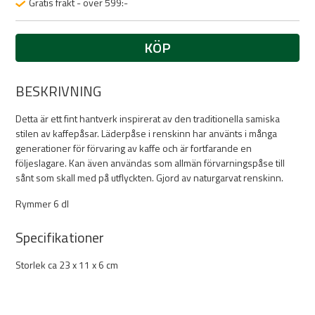
Gratis frakt - över 599:-
KÖP
BESKRIVNING
Detta är ett fint hantverk inspirerat av den traditionella samiska
stilen av kaffepåsar. Läderpåse i renskinn har använts i många
generationer för förvaring av kaffe och är fortfarande en
följeslagare. Kan även användas som allmän förvarningspåse till
sånt som skall med på utflyckten. Gjord av naturgarvat renskinn.
Rymmer 6 dl
Specifikationer
Storlek ca 23 x 11 x 6 cm