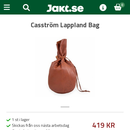
0
Casström Lappland Bag
Previous
Next
1 st i lager
419 KR
Skickas från oss nästa arbetsdag