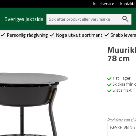
Kundservice
Kontakta
Sveriges jaktsida
Personlig rådgivning
Noga utvalt sortiment
Snabb lever
Muurikk
78 cm
1 st i lager
Skickas från 
Gratis frakt
Produkten kan ej 
BESKRIVNING