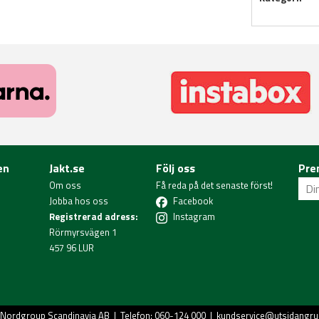
en
Jakt.se
Följ oss
Pre
Om oss
Få reda på det senaste först!
Jobba hos oss
Facebook
Registrerad adress:
Instagram
Rörmyrsvägen 1
457 96 LUR
Nordgroup Scandinavia AB
| Telefon: 060-124 000 |
kundservice@utsidangru