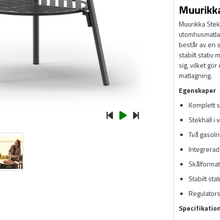
Muurikka
Muurikka Stekh
utomhusmatlag
består av en s
stabilt stativ
sig, vilket gö
matlagning.
Egenskaper
Komplett s
Stekhäll i 
Två gasolr
Integrerad
Skålformat
Stabilt sta
Regulators
Specifikatio