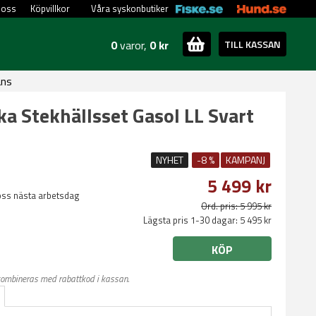
 oss
Köpvillkor
Våra syskonbutiker
0
varor,
0 kr
TILL KASSAN
ans
a Stekhällsset Gasol LL Svart
NYHET
-8 %
KAMPANJ
5 499 kr
oss nästa arbetsdag
Ord. pris: 5 995 kr
Lägsta pris 1-30 dagar: 5 495 kr
KÖP
kombineras med rabattkod i kassan.