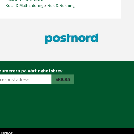
Kött- & Mathantering
>
Rök & Rökning
numerera på vårt nyhetsbrev
SKICKA
ppen.se