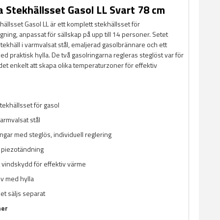
 Stekhällsset Gasol LL Svart 78 cm
ällsset Gasol LL är ett komplett stekhällsset för
ning, anpassat för sällskap på upp till 14 personer. Setet
tekhäll i varmvalsat stål, emaljerad gasolbrännare och ett
 med praktisk hylla. De två gasolringarna regleras steglöst var för
r det enkelt att skapa olika temperaturzoner för effektiv
tekhällsset för gasol
varmvalsat stål
ingar med steglös, individuell reglering
 piezotändning
 vindskydd för effektiv värme
tiv med hylla
et säljs separat
ner