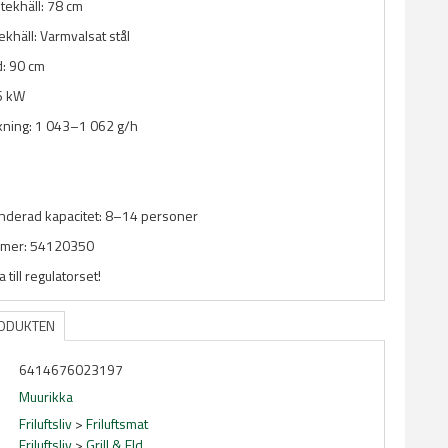
tekhäll: 78 cm
ekhäll: Varmvalsat stål
d: 90 cm
,6 kW
kning: 1 043–1 062 g/h
erad kapacitet: 8–14 personer
mmer: 54120350
 till regulatorset!
RODUKTEN
6414676023197
Muurikka
Friluftsliv
>
Friluftsmat
Friluftsliv
>
Grill & Eld