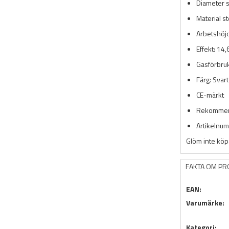
Diameter s
Material st
Arbetshöj
Effekt: 14
Gasförbru
Färg: Svart
CE-märkt
Rekommend
Artikelnu
Glöm inte köpa
FAKTA OM P
EAN:
Varumärke:
Kategori: