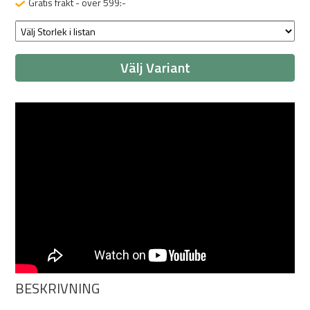
Gratis frakt - över 599:-
Välj Variant
BESKRIVNING