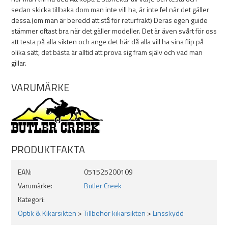
knapp objektiv flippsen har det ej.
sedan skicka tillbaka dom man inte vill ha, är inte fel när det gäller
dessa.(om man är beredd att stå för returfrakt) Deras egen guide
stämmer oftast bra när det gäller modeller. Det är även svårt för oss
att testa på alla sikten och ange det här då alla vill ha sina flip på
Användbara Länkar:
olika sätt, det bästa är alltid att prova sig fram själv och vad man
Hur man mäter
gillar.
Siktesguide
(Är inte 100% att det den stämmer alla gånger)
VARUMÄRKE
PRODUKTFAKTA
EAN:
051525200109
Varumärke:
Butler Creek
Kategori:
Optik & Kikarsikten
>
Tillbehör kikarsikten
>
Linsskydd