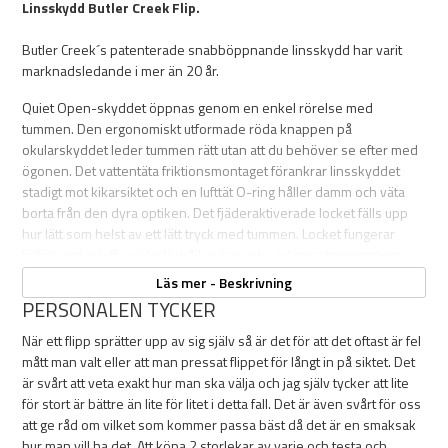
Linsskydd Butler Creek Flip.
Butler Creek´s patenterade snabböppnande linsskydd har varit
marknadsledande i mer än 20 år.
Quiet Open-skyddet öppnas genom en enkel rörelse med
tummen. Den ergonomiskt utformade röda knappen på
okularskyddet leder tummen rätt utan att du behöver se efter med
ögonen. Det vattentäta friktionsmontaget förankrar linsskyddet
stadigt mot kikarsiktet och en lufttät O-ring håller damm och väta
borta från den dyra optiken. Det fjäderaktiverade locket fälls upp
hur lätt som helst av ett lätt tryck med tummen. Locket fungerar
felfritt under tuffa väderförhållanden och i extrema temperaturer
från +55 ned till -40 grader Celsius. Linsskyddet väger mindre än
Läs mer - Beskrivning
25 gram och tillverkas i storlekar som passar marknadens flesta
PERSONALEN TYCKER
märken och modeller. Utformningen passar såväl höger som
vänsterskyttar.
När ett flipp sprätter upp av sig själv så är det för att det oftast är fel
mått man valt eller att man pressat flippet för långt in på siktet. Det
är svårt att veta exakt hur man ska välja och jag själv tycker att lite
Mät yttre diametern med skjutmått och välj det skydd som är
för stort är bättre än lite för litet i detta fall. Det är även svårt för oss
närmast i storlek. Tolerans för linsskyden från angiven
att ge råd om vilket som kommer passa bäst då det är en smaksak
diameter är följande -0,25mm under, +0,63 över.Eye har en
hur man vill ha det. Att köpa 2 storlekar av varje och testa och