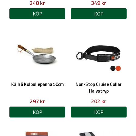
248 kr
349 kr
KÖP
KÖP
Källrå Kolbullepanna 50cm
Non-Stop Cruise Collar
Halvstryp
297 kr
202 kr
KÖP
KÖP