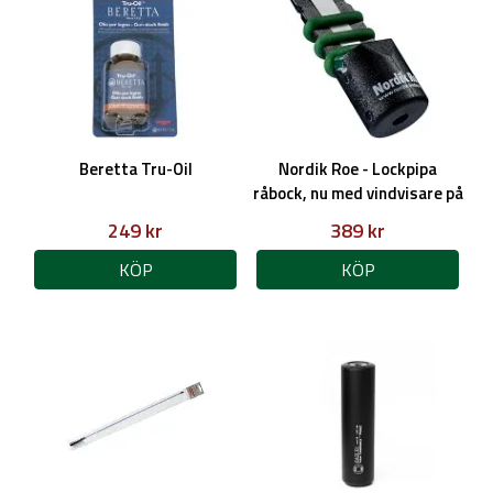
Beretta Tru-Oil
Nordik Roe - Lockpipa
råbock, nu med vindvisare på
köpet!
249 kr
389 kr
KÖP
KÖP