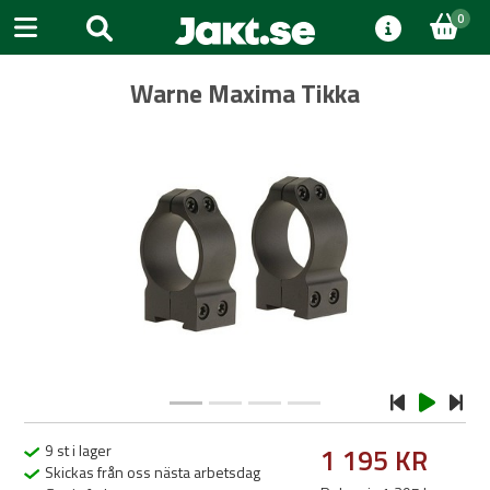
0
Warne Maxima Tikka
Previous
Next
9 st i lager
1 195 KR
Skickas från oss nästa arbetsdag