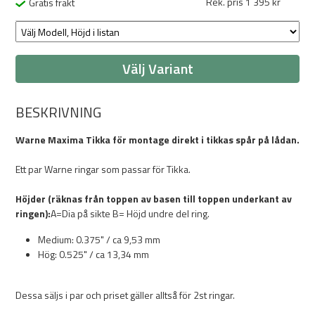
Rek. pris 1 395 kr
Gratis frakt
Välj Variant
BESKRIVNING
Warne Maxima Tikka för montage direkt i tikkas spår på lådan.
Ett par Warne ringar som passar för Tikka.
Höjder (räknas från toppen av basen till toppen underkant av
ringen):
A=Dia på sikte B= Höjd undre del ring.
Medium: 0.375" / ca 9,53 mm
Hög: 0.525" / ca 13,34 mm
Dessa säljs i par och priset gäller alltså för 2st ringar.