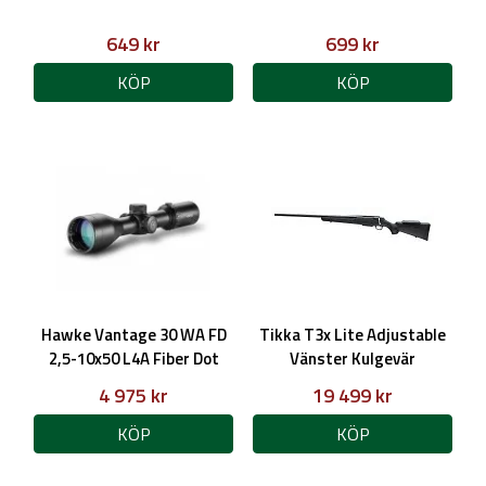
649 kr
699 kr
KÖP
KÖP
Hawke Vantage 30 WA FD
Tikka T3x Lite Adjustable
2,5-10x50 L4A Fiber Dot
Vänster Kulgevär
belyst
4 975 kr
19 499 kr
KÖP
KÖP