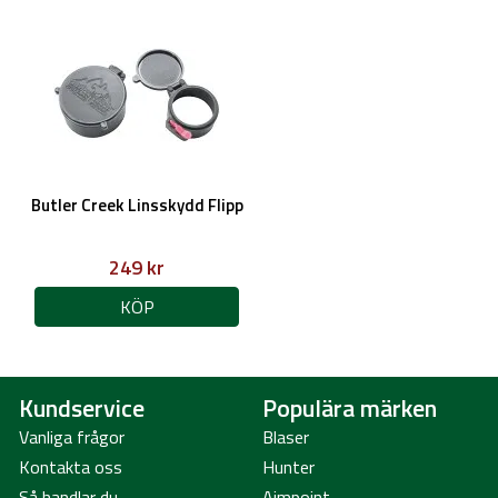
Butler Creek Linsskydd Flipp
249 kr
KÖP
Kundservice
Populära märken
Vanliga frågor
Blaser
Kontakta oss
Hunter
Så handlar du
Aimpoint