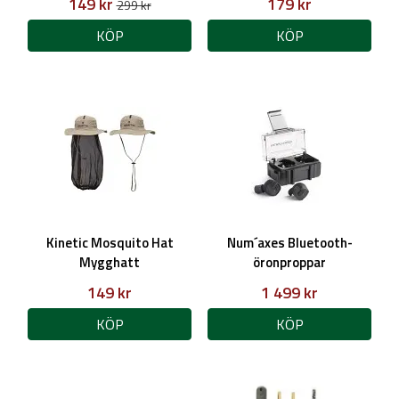
149 kr
179 kr
299 kr
KÖP
KÖP
Kinetic Mosquito Hat
Num´axes Bluetooth-
Mygghatt
öronproppar
149 kr
1 499 kr
KÖP
KÖP