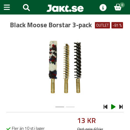
0
Black Moose Borstar 3-pack
OUTLET
-81 %
Previous
Next
13 KR
Fler än 10 st i lager
Ord. pris: 69 kr