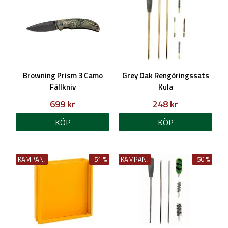
Browning Prism 3 Camo
Grey Oak Rengöringssats
Fällkniv
Kula
699 kr
248 kr
KÖP
KÖP
KAMPANJ
-51 %
KAMPANJ
-50 %