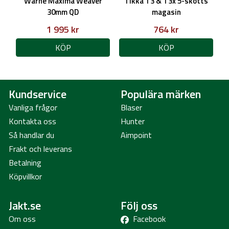
Warne Maxima Weaver
Tikka T3 & T3x 5-skotts
30mm QD
magasin
1 995 kr
764 kr
KÖP
KÖP
Kundservice
Populära märken
Vanliga frågor
Blaser
Kontakta oss
Hunter
Så handlar du
Aimpoint
Frakt och leverans
Betalning
Köpvillkor
Jakt.se
Följ oss
Om oss
Facebook