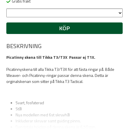
Gratis frakt
KÖP
BESKRIVNING
Picatinny skena till Tikka T3/T3X Passar ej T1X.
Picatinnyskena till alla Tikka T3/T3X för att fästa ringar på. Både
Weaver- och Picatinny-ringar passar denna skena. Detta är
orginalskenan som sitter på Tikka T3 Tactical.
Svart, fosfaterad
Stål
Nya modellen med 6st skruvhål
Inkluderar skruvar samt guiding pinns.
Den totala höjden på denna skena är 6,50 mm.