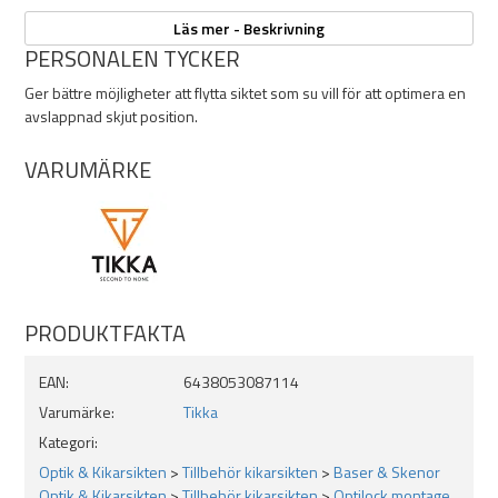
Dras åt med 2,5 nm.
Läs mer - Beskrivning
PERSONALEN TYCKER
Ger bättre möjligheter att flytta siktet som su vill för att optimera en
avslappnad skjut position.
VARUMÄRKE
PRODUKTFAKTA
EAN:
6438053087114
Varumärke:
Tikka
Kategori:
Optik & Kikarsikten
>
Tillbehör kikarsikten
>
Baser & Skenor
Optik & Kikarsikten
>
Tillbehör kikarsikten
>
Optilock montage