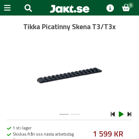
0
Tikka Picatinny Skena T3/T3x
Previous
Next
1 st i lager
1 599 KR
Skickas från oss nästa arbetsdag