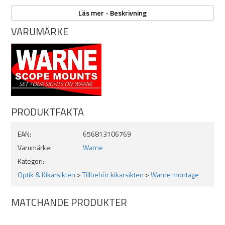
Överfallen monteras med fyra torxskruvar per ring.
Läs mer - Beskrivning
Tillverkad i USA.
VARUMÄRKE
Tillgängliga som fasta i 1" och 30mm.
Specifikationer:
Höjd: mått B.
Låg: 6,4mm
PRODUKTFAKTA
Medium: 9,5mm
Hög: 13,3mm
EAN:
656813106769
Varumärke:
Warne
Kategori:
Optik & Kikarsikten
>
Tillbehör kikarsikten
>
Warne montage
MATCHANDE PRODUKTER