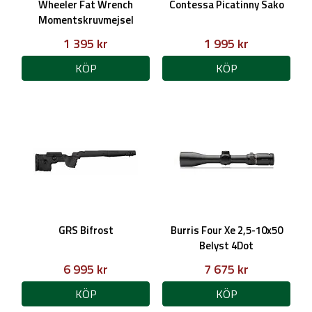
Wheeler Fat Wrench
Contessa Picatinny Sako
Momentskruvmejsel
1 395 kr
1 995 kr
KÖP
KÖP
GRS Bifrost
Burris Four Xe 2,5-10x50
Belyst 4Dot
6 995 kr
7 675 kr
KÖP
KÖP