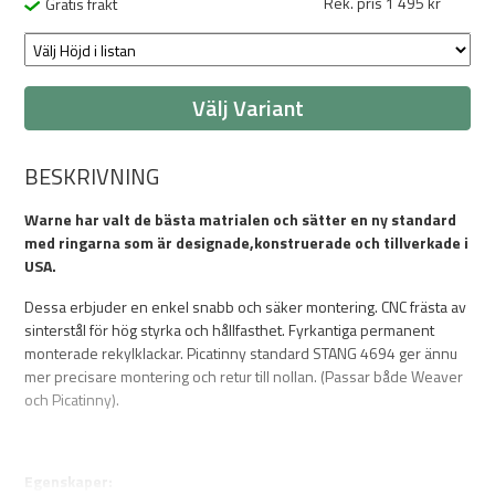
Rek. pris 1 495 kr
Gratis frakt
Välj Variant
BESKRIVNING
Warne har valt de bästa matrialen och sätter en ny standard
med ringarna som är designade,konstruerade och tillverkade i
USA.
Dessa erbjuder en enkel snabb och säker montering. CNC frästa av
sinterstål för hög styrka och hållfasthet. Fyrkantiga permanent
monterade rekylklackar. Picatinny standard STANG 4694 ger ännu
mer precisare montering och retur till nollan. (Passar både Weaver
och Picatinny).
Egenskaper: