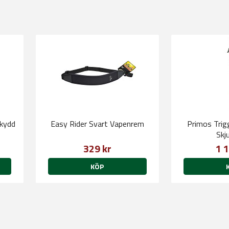
skydd
Easy Rider Svart Vapenrem
Primos Trig
Skj
329 kr
1 1
KÖP