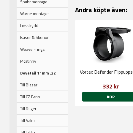
Spuhr montage
Andra köpte även:
Warne montage
Linsskydd
Baser & Skenor
Weaver-ringar
Picatinny
Vortex Defender Flippupp
Dovetail 11mm .22
Till Blaser
332 kr
Till CZ Brno
KÖP
Till Ruger
Till Sako
Till Tikka