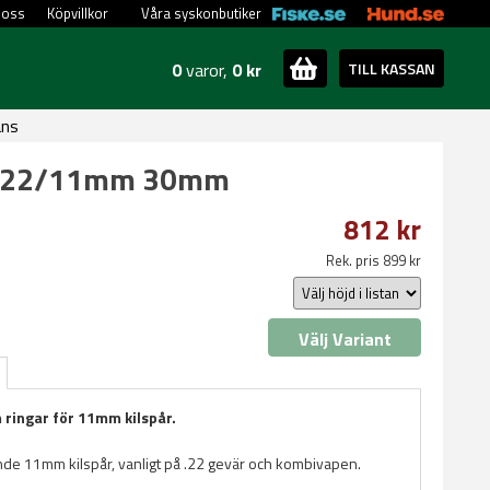
 oss
Köpvillkor
Våra syskonbutiker
0
varor,
0 kr
TILL KASSAN
ans
 .22/11mm 30mm
812 kr
Rek. pris 899 kr
Välj Variant
ingar för 11mm kilspår.
e 11mm kilspår, vanligt på .22 gevär och kombivapen.