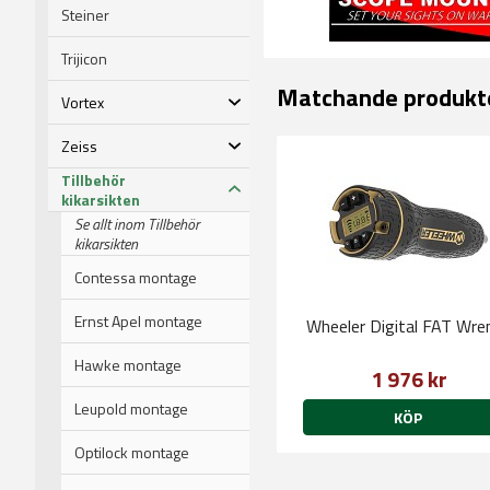
Steiner
Trijicon
Matchande produkt
Vortex
Zeiss
Tillbehör
kikarsikten
Se allt inom Tillbehör
kikarsikten
Contessa montage
Ernst Apel montage
Wheeler Digital FAT Wre
Hawke montage
1 976 kr
Leupold montage
KÖP
Optilock montage