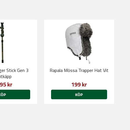
ger Stick Gen 3
Rapala Mössa Trapper Hat Vit
utkäpp
95 kr
199 kr
KÖP
KÖP