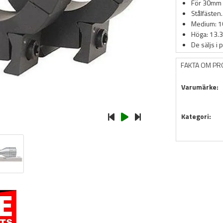
För 30mm k
Stålfästen.
Medium: 1
Höga: 13.
De säljs i p
FAKTA OM P
Varumärke:
Kategori: