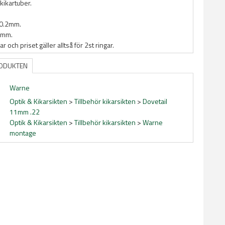
ikartuber.
0.2mm.
3mm.
ar och priset gäller alltså för 2st ringar.
RODUKTEN
Warne
Optik & Kikarsikten
>
Tillbehör kikarsikten
>
Dovetail
11mm .22
Optik & Kikarsikten
>
Tillbehör kikarsikten
>
Warne
montage