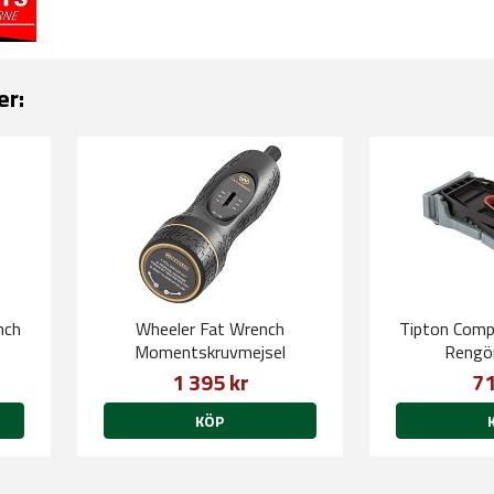
er:
nch
Wheeler Fat Wrench
Tipton Comp
Momentskruvmejsel
Rengör
1 395 kr
71
KÖP