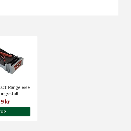
act Range Vise
ingsställ
9 kr
KÖP