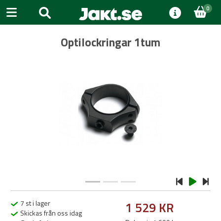
0
Optilockringar 1tum
Previous
Next
7 st i lager
1 529 KR
Skickas från oss idag