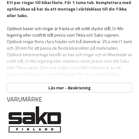
Ett par ringar till kikarfäste. För 1 tums tub. Komplettera med
optilockbas så har du ett montage i världsklass till din Tikka
eller Sako.
Optilock baser och ringar är frästa ur ett solitt stycke stål, Cr-Mo
legering eller rostfritt stål precis som Tikka och Sako vapnen.
Optilock ringar finns i fyra höjder och två diametrar. 25,4 mm (1 tum)
och 30 mm för att passa de flesta kikarsikten på marknaden.
Optilock kikarmontage består av bas och ringar och är tillverkade av
solitt stål, Cr-Mo legering eller stainless steel, precis som ditt Sako
eller Tikka vapen. Den inre ringen som håller kikaren är av ett
polymer och fungerar som ett kullager för att undvika felaktig
spänning eller repor.
Läs mer - Beskrivning
Montagets bas passar exakt i de integrerade spår som finns på
VARUMÄRKE
ovansidan lådan på Sako- och Tikka-vapen. Med skruvarna på
basdelen kan du också justera kikarsiktets läge i sidled.
Extra låg: 28,5 mm
Låg: 30,5 mm
Medium: 35,5 mm
Hög: 40,5 mm