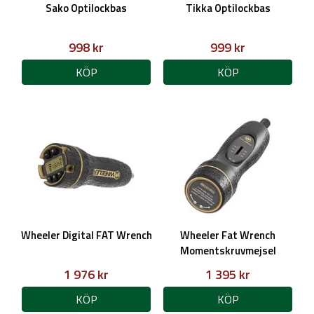
Sako Optilockbas
Tikka Optilockbas
998 kr
999 kr
KÖP
KÖP
Wheeler Digital FAT Wrench
Wheeler Fat Wrench
Momentskruvmejsel
1 976 kr
1 395 kr
KÖP
KÖP