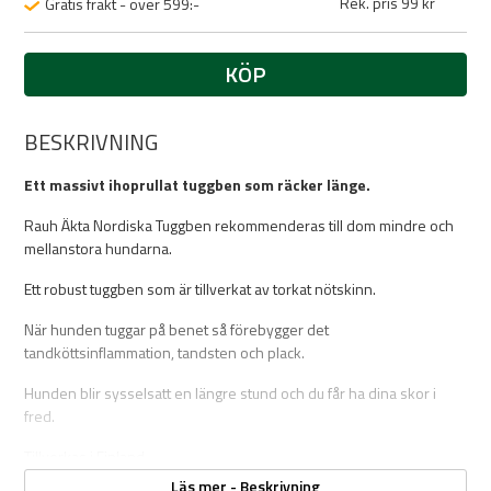
Rek. pris 99 kr
Gratis frakt - över 599:-
KÖP
BESKRIVNING
Ett massivt ihoprullat tuggben som räcker länge.
Rauh Äkta Nordiska Tuggben rekommenderas till dom mindre och
mellanstora hundarna.
Ett robust tuggben som är tillverkat av torkat nötskinn.
När hunden tuggar på benet så förebygger det
tandköttsinflammation, tandsten och plack.
Hunden blir sysselsatt en längre stund och du får ha dina skor i
fred.
Tillverkas i Finland.
Läs mer - Beskrivning