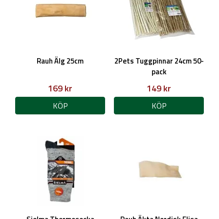
Rauh Älg 25cm
2Pets Tuggpinnar 24cm 50-
pack
169 kr
149 kr
KÖP
KÖP