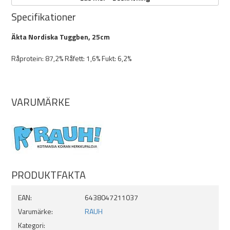
Specifikationer
Egenskaper:
Äkta Nordiska Tuggben, 25cm
Mått (ca):
- Längd: 25cm
Råprotein: 87,2% Råfett: 1,6% Fukt: 6,2%
- Bredd: 3cm
- Tjocklek: 3cm
Animalisk proteinkälla:
- Nöt
VARUMÄRKE
För små och mellanstora hundar
Kvailtetstestade
Bara dom bästa råvarorna
Förebygger tandköttsinflammation, tandsten och plack
Tillverkas i Finland
PRODUKTFAKTA
EAN:
6438047211037
Varumärke:
RAUH
Kategori: