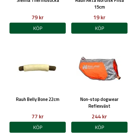
Sielma Thermosocka
Rauh Äkta Nordisk Flisa
15cm
79 kr
19 kr
KÖP
KÖP
Rauh Belly Bone 22cm
Non-stop dogwear
Reflexväst
77 kr
244 kr
KÖP
KÖP