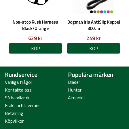
Non-stop Rush Harness
Dogman Iris AntiSlip Koppel
Black/Orange
300cm
629 kr
249 kr
KÖP
KÖP
Kundservice
Populära märken
Vanliga frågor
Blaser
Kontakta oss
Hunter
Så handlar du
Aimpoint
Frakt och leverans
Betalning
Köpvillkor