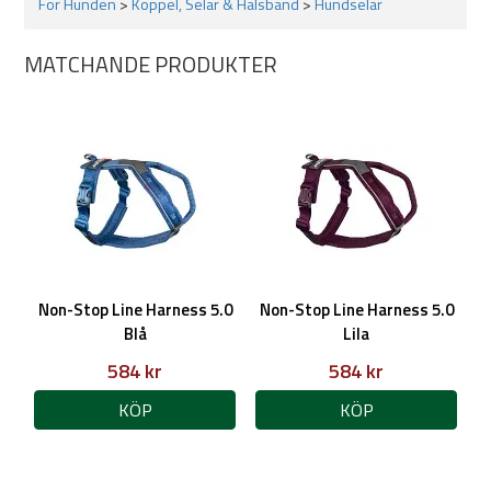
För Hunden
>
Koppel, Selar & Halsband
>
Hundselar
Bör ej torktumlas
MATCHANDE PRODUKTER
Non-Stop Line Harness 5.0
Non-Stop Line Harness 5.0
Blå
Lila
584 kr
584 kr
KÖP
KÖP