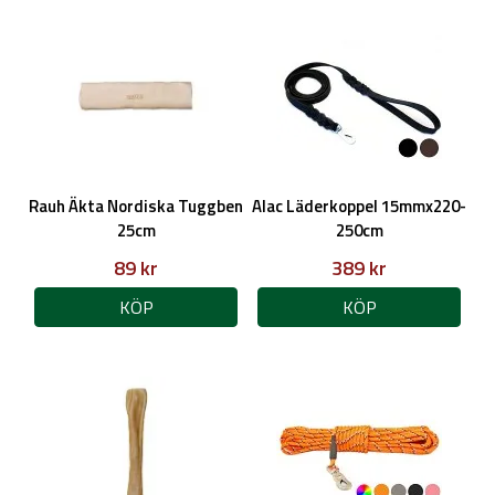
Rauh Äkta Nordiska Tuggben
Alac Läderkoppel 15mmx220-
25cm
250cm
89 kr
389 kr
KÖP
KÖP