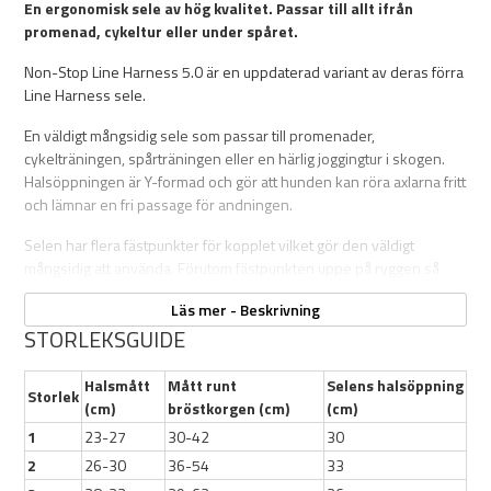
En ergonomisk sele av hög kvalitet. Passar till allt ifrån
promenad, cykeltur eller under spåret.
Non-Stop Line Harness 5.0 är en uppdaterad variant av deras förra
Line Harness sele.
En väldigt mångsidig sele som passar till promenader,
cykelträningen, spårträningen eller en härlig joggingtur i skogen.
Halsöppningen är Y-formad och gör att hunden kan röra axlarna fritt
och lämnar en fri passage för andningen.
Selen har flera fästpunkter för kopplet vilket gör den väldigt
mångsidig att använda. Förutom fästpunkten uppe på ryggen så
finns det även en fästpunkt under magen som är perfekt till
Läs mer - Beskrivning
spårlinan.
STORLEKSGUIDE
Från storlek 3 så finner du även en fästpunkt på framsidan för en
mild anti-drag funktion.
Halsmått
Mått runt
Selens halsöppning
Storlek
(cm)
bröstkorgen (cm)
(cm)
Den är justerbar runt bröstkorgen och har 2 knäppen, ett på
1
23-27
30-42
30
vardera sida. Den är även försedd med 3M reflexer som gör
hunden väl synlig från olika vinklar.
2
26-30
36-54
33