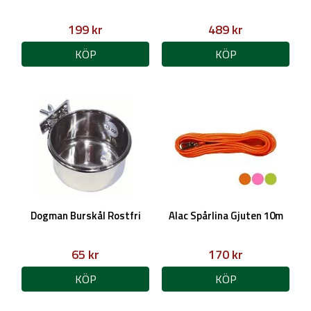
199 kr
489 kr
KÖP
KÖP
Dogman Burskål Rostfri
Alac Spårlina Gjuten 10m
65 kr
170 kr
KÖP
KÖP