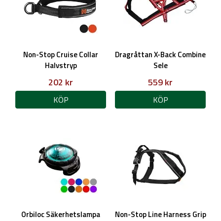
Non-Stop Cruise Collar
Dragråttan X-Back Combine
Halvstryp
Sele
202 kr
559 kr
KÖP
KÖP
Orbiloc Säkerhetslampa
Non-Stop Line Harness Grip