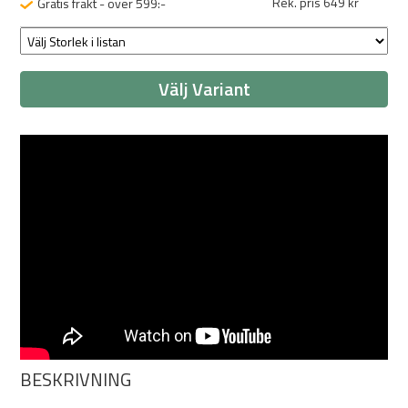
Rek. pris 649 kr
Gratis frakt - över 599:-
Välj Variant
BESKRIVNING