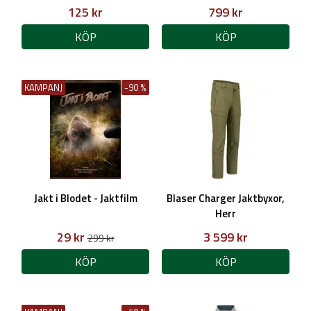
125 kr
799 kr
KÖP
KÖP
KAMPANJ
-90 %
Jakt i Blodet - Jaktfilm
Blaser Charger Jaktbyxor,
Herr
29 kr
3 599 kr
299 kr
KÖP
KÖP