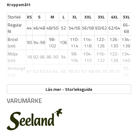
Kroppsmått
Storlek
XS
S
M
L
XL
XXL
3XL
4XL
5XL
Regular
66-
Färg:
44
46/48
48/50
52
54/56
56/58
60/62
62/64
fit
68
Bröst
98-
110-
114-
122-
126-
134-
90
94-98
106
(cm)
102
114
118
126
130
138
Midja
98-
104-
116-
122-
134-
Pine Green Check
78
82-86
86-90
94
(cm)
104
110
122
128
140
Armlängd
72-
Red Forest
61
62-63
63-64
65
66-67
67-68
69-70
70-71
(cm)
73
Läs mer - Storleksguide
VARUMÄRKE
Material:
100 % bomull