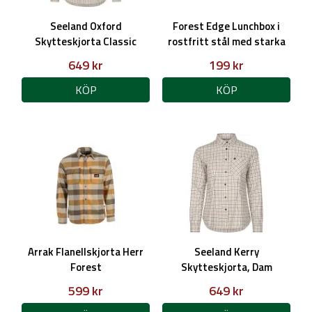
Seeland Oxford
Forest Edge Lunchbox i
Skytteskjorta Classic
rostfritt stål med starka
blue/Classic brown check,
och säkra låsningar.
649 kr
199 kr
Herr
KÖP
KÖP
Arrak Flanellskjorta Herr
Seeland Kerry
Forest
Skytteskjorta, Dam
599 kr
649 kr