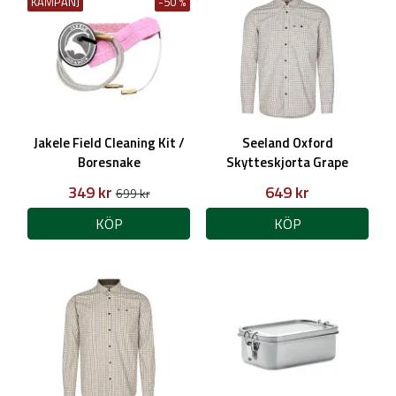
KAMPANJ
-50 %
Jakele Field Cleaning Kit /
Seeland Oxford
Boresnake
Skytteskjorta Grape
Leaf/Terracotta Check, Herr
349 kr
649 kr
699 kr
KÖP
KÖP