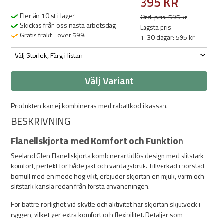
395 KR
Fler än 10 st i lager
Ord. pris: 595 kr
Skickas från oss nästa arbetsdag
Lägsta pris
Gratis frakt - över 599:-
1-30 dagar: 595 kr
Välj Variant
Produkten kan ej kombineras med rabattkod i kassan.
BESKRIVNING
Flanellskjorta med Komfort och Funktion
Seeland Glen Flanellskjorta kombinerar tidlös design med slitstark
komfort, perfekt för både jakt och vardagsbruk. Tillverkad i borstad
bomull med en medelhög vikt, erbjuder skjortan en mjuk, varm och
slitstark känsla redan från första användningen.
För bättre rörlighet vid skytte och aktivitet har skjortan skjutveck i
ryggen, vilket ger extra komfort och flexibilitet. Detaljer som