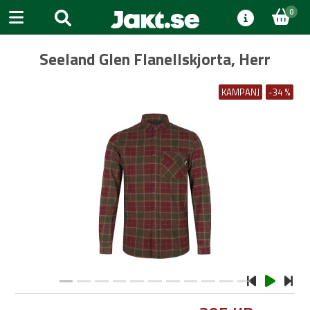
0
Seeland Glen Flanellskjorta, Herr
KAMPANJ
-34 %
Previous
Next