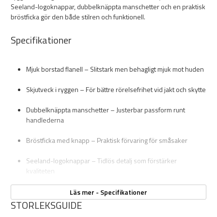
Seeland-logoknappar, dubbelknäppta manschetter och en praktisk
bröstficka gör den både stilren och funktionell.
Specifikationer
Mjuk borstad flanell – Slitstark men behagligt mjuk mot huden
Skjutveck i ryggen – För bättre rörelsefrihet vid jakt och skytte
Dubbelknäppta manschetter – Justerbar passform runt
handlederna
Bröstficka med knapp – Praktisk förvaring för småsaker
Seeland-logoknappar – Tidlös detalj som förstärker
kvaliteten
Läs mer - Specifikationer
STORLEKSGUIDE