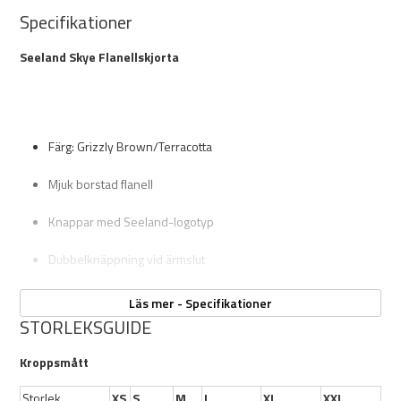
Specifikationer
Seeland Skye Flanellskjorta
Färg: Grizzly Brown/Terracotta
Mjuk borstad flanell
Knappar med Seeland-logotyp
Dubbelknäppning vid ärmslut
En bröstficka med knapp
Läs mer - Specifikationer
STORLEKSGUIDE
Genomsnittlig storlek/produktvikt: 0,172 kg
Kroppsmått
Storlek
XS
S
M
L
XL
XXL