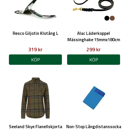
Resco Giljotin Klotång L
Alac Läderkoppel
Mässinghake 15mmx180cm
319 kr
299 kr
KÖP
KÖP
Seeland Skye Flanellskjorta
Non-Stop Långdistanssocka