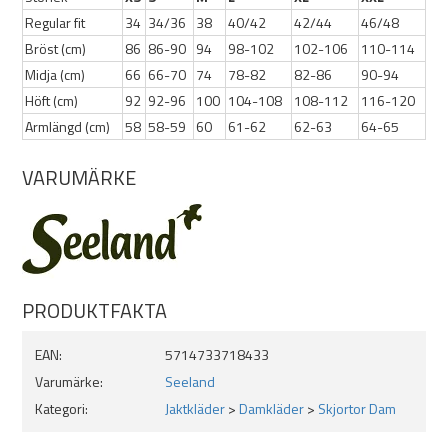
Regular fit
34
34/36
38
40/42
42/44
46/48
Tvättråd
Bröst (cm)
86
86-90
94
98-102
102-106
110-114
Midja (cm)
66
66-70
74
78-82
82-86
90-94
Höft (cm)
92
92-96
100
104-108
108-112
116-120
Tvätta i högst 40° med liknande färger
Armlängd (cm)
58
58-59
60
61-62
62-63
64-65
Använd fintvättsmedel
VARUMÄRKE
Torktumlas ej
Strykes med låg temperatur
Undvik direkt solljus vid torkning
PRODUKTFAKTA
Ej blekmedel
EAN:
5714733718433
Varumärke:
Seeland
Kategori:
Jaktkläder
>
Damkläder
>
Skjortor Dam