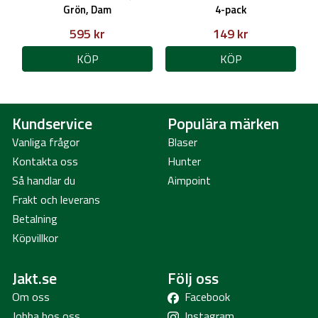
Grön, Dam
4-pack
595 kr
149 kr
KÖP
KÖP
Kundservice
Populära märken
Vanliga frågor
Blaser
Kontakta oss
Hunter
Så handlar du
Aimpoint
Frakt och leverans
Betalning
Köpvillkor
Jakt.se
Följ oss
Om oss
Facebook
Jobba hos oss
Instagram