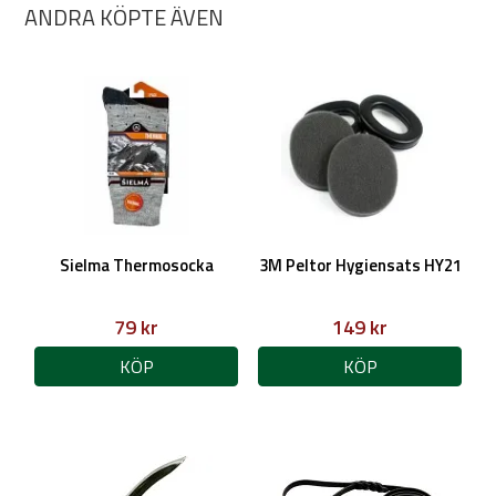
ANDRA KÖPTE ÄVEN
Sielma Thermosocka
3M Peltor Hygiensats HY21
79 kr
149 kr
KÖP
KÖP