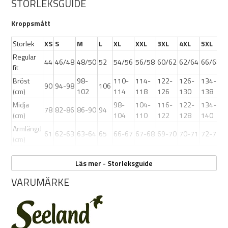
STORLEKSGUIDE
Färg: Grape Leaf/Dark Navy
Kroppsmått
Storlek
XS
S
M
L
XL
XXL
3XL
4XL
5XL
Regular
44
46/48
48/50
52
54/56
56/58
60/62
62/64
66/68
fit
Bröst
98-
110-
114-
122-
126-
134-
90
94-98
106
(cm)
102
114
118
126
130
138
Midja
98-
104-
116-
122-
134-
78
82-86
86-90
94
(cm)
104
110
122
128
140
Armlängd
61
62-63
63-64
65
66-67
67-68
69-70
70-71
72-73
(cm)
Läs mer - Storleksguide
VARUMÄRKE