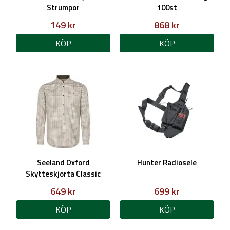
Strumpor
100st
149 kr
868 kr
KÖP
KÖP
Seeland Oxford
Hunter Radiosele
Skytteskjorta Classic
blue/Classic brown check,
649 kr
699 kr
Herr
KÖP
KÖP