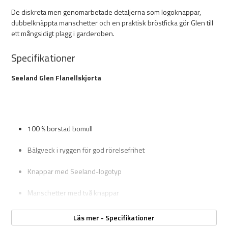
De diskreta men genomarbetade detaljerna som logoknappar,
dubbelknäppta manschetter och en praktisk bröstficka gör Glen till
ett mångsidigt plagg i garderoben.
Specifikationer
Seeland Glen Flanellskjorta
100 % borstad bomull
Bälgveck i ryggen för god rörelsefrihet
Knappar med Seeland-logotyp
Manschetter med två knappar
Bröstficka med knapp
Läs mer - Specifikationer