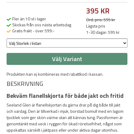
395 KR
Fler än 10 st i lager
Ord. pris: 595 kr
Skickas från oss nästa arbetsdag
Lägsta pris
Gratis frakt - över 599:-
1-30 dagar: 595 kr
Välj Variant
Produkten kan ej kombineras med rabattkod i kassan.
BESKRIVNING
Bekväm flanellskjorta för både jakt och fritid
Seeland Glen är flanellskjortan du gärna drar på dig både till jakt
och vardag. Den är tillverkad i mjuk, borstad bomull med en lagom
tjocklek som ger skön värme utan att kännas tung. Passformen är
genomtänkt med veck i ryggen för ökad rörelsefrihet, något som
uppskattas särskilt i jaktpass eller under aktiva dagar utomhus.