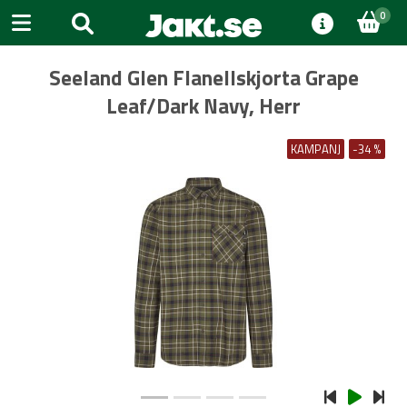
0
Seeland Glen Flanellskjorta Grape
Leaf/Dark Navy, Herr
KAMPANJ
-34 %
Previous
Next