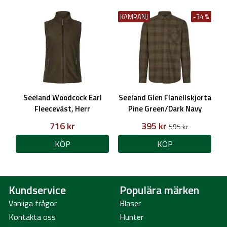
KAMPANJ
-34 %
Seeland Woodcock Earl
Seeland Glen Flanellskjorta
Fleeceväst, Herr
Pine Green/Dark Navy
716 kr
395 kr
595 kr
KÖP
KÖP
Kundservice
Populära märken
Vanliga frågor
Blaser
Kontakta oss
Hunter