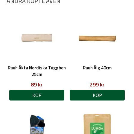
ANDRA KÖPTE ÄVEN
Rauh Äkta Nordiska Tuggben
Rauh Älg 40cm
25cm
89 kr
299 kr
KÖP
KÖP