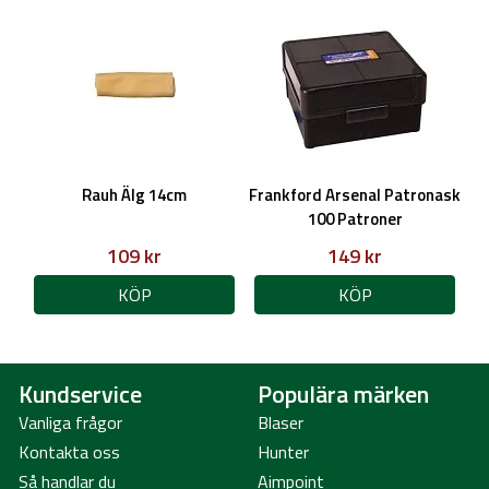
Rauh Älg 14cm
Frankford Arsenal Patronask
100 Patroner
109 kr
149 kr
KÖP
KÖP
Kundservice
Populära märken
Vanliga frågor
Blaser
Kontakta oss
Hunter
Så handlar du
Aimpoint