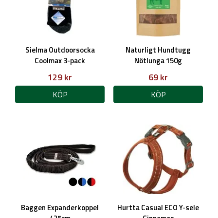
Sielma Outdoorsocka
Naturligt Hundtugg
Coolmax 3-pack
Nötlunga 150g
129 kr
69 kr
KÖP
KÖP
Baggen Expanderkoppel
Hurtta Casual ECO Y-sele