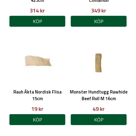
425cm
Cinnamon
314 kr
349 kr
KÖP
KÖP
Rauh Äkta Nordisk Flisa
Monster Hundtugg Rawhide
15cm
Beef Roll M 16cm
19 kr
49 kr
KÖP
KÖP