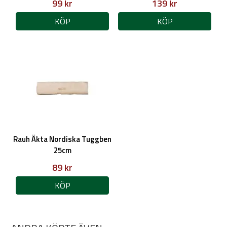
99 kr
139 kr
KÖP
KÖP
Rauh Äkta Nordiska Tuggben
25cm
89 kr
KÖP