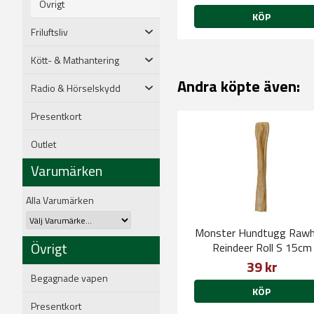
Övrigt
KÖP
Friluftsliv
Kött- & Mathantering
Andra köpte även:
Radio & Hörselskydd
Presentkort
Outlet
Varumärken
Alla Varumärken
Monster Hundtugg Rawh
Övrigt
Reindeer Roll S 15cm
39 kr
Begagnade vapen
KÖP
Presentkort