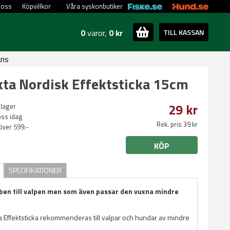
 oss
Köpvillkor
Våra syskonbutiker
0
varor,
0 kr
TILL KASSAN
ans
ta Nordisk Effektsticka 15cm
29 kr
 lager
oss idag
Rek. pris 39 kr
 över 599:-
KÖP
SPECIFIKATIONER
ben till valpen men som även passar den vuxna mindre
 Effektsticka rekommenderas till valpar och hundar av mindre