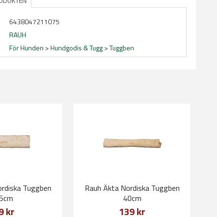
RODUKTEN
6438047211075
RAUH
För Hunden
>
Hundgodis & Tugg
>
Tuggben
rdiska Tuggben
Rauh Äkta Nordiska Tuggben
5cm
40cm
9 kr
139 kr