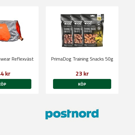
wear Reflexväst
PrimaDog Training Snacks 50g
4 kr
23 kr
KÖP
KÖP