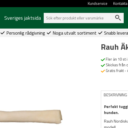
Kundservice
Kontakta
Sveriges jaktsida
Personlig rådgivning
Noga utvalt sortiment
Snabb lever
Rauh Äk
Fler än 10 st i
Skickas från 
Gratis frakt -
BESKRIVNING
Perfekt tugg
hunden.
Rauh Nordiska
modell.