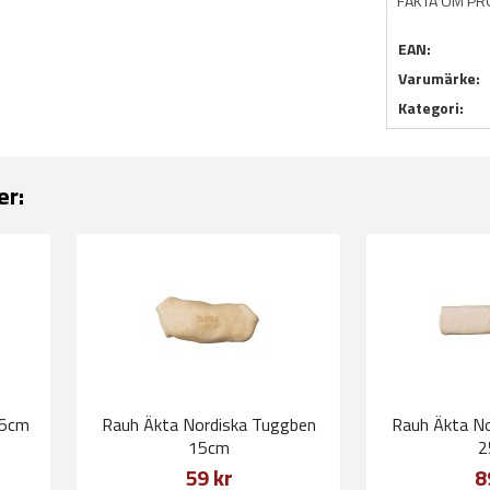
FAKTA OM P
EAN:
Varumärke:
Kategori:
er:
15cm
Rauh Äkta Nordiska Tuggben
Rauh Äkta No
15cm
2
59 kr
8