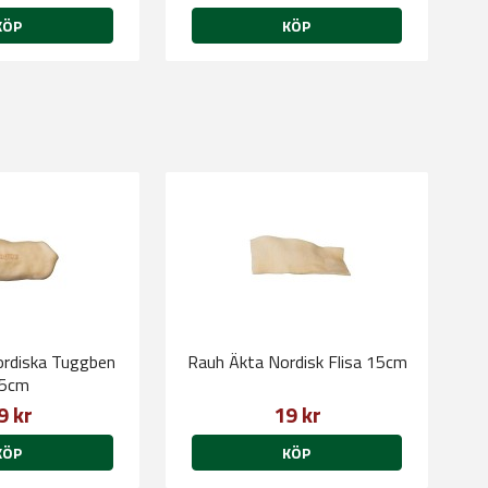
KÖP
KÖP
rdiska Tuggben
Rauh Äkta Nordisk Flisa 15cm
5cm
9 kr
19 kr
KÖP
KÖP