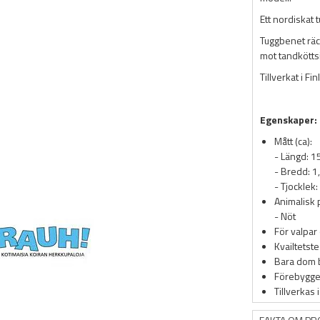
Ett nordiskat 
Tuggbenet räc
mot tandkötts
Tillverkat i Fin
Egenskaper:
Mått (ca):
- Längd: 
- Bredd: 1
- Tjocklek
Animalisk 
- Nöt
För valpar
Kvailtetst
Bara dom 
Förebygger
Tillverkas 