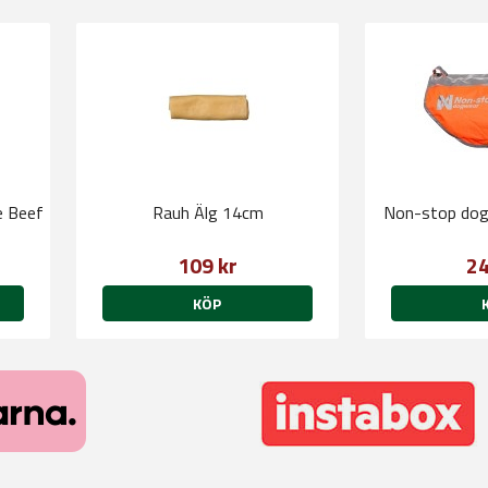
e Beef
Rauh Älg 14cm
Non-stop dog
109 kr
24
KÖP