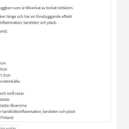
tuggben som är tillverkat av torkat nötskinn.
ker länge och har en förebyggande effekt
inflammation, tandsten och plack.
land.
15cm
,5cm
: 1,5cm
proteinkälla:
 och små raser
estade
bästa råvarorna
 tandköttsinflammation, tandsten och plack
i Finland