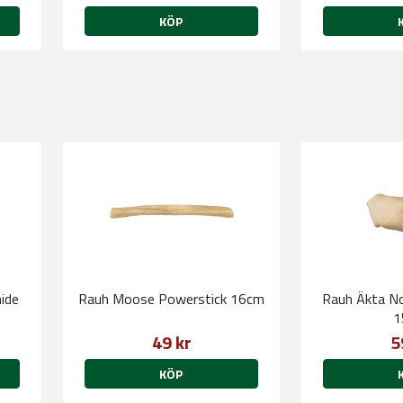
KÖP
ide
Rauh Moose Powerstick 16cm
Rauh Äkta No
1
49 kr
5
KÖP