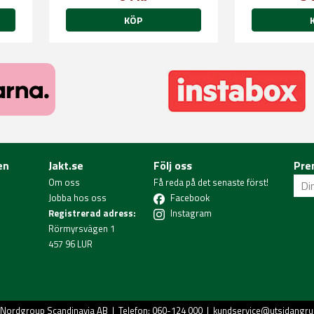
KÖP
en
Jakt.se
Följ oss
Pre
Om oss
Få reda på det senaste först!
Jobba hos oss
Facebook
Registrerad adress:
Instagram
Rörmyrsvägen 1
457 96 LUR
Nordgroup Scandinavia AB
| Telefon: 060-124 000 |
kundservice@utsidangru