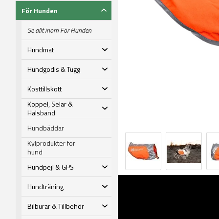
För Hunden
Se allt inom För Hunden
Hundmat
Hundgodis & Tugg
Kosttillskott
Koppel, Selar &
Halsband
Hundbäddar
Kylprodukter för
hund
Hundpejl & GPS
Hundträning
Bilburar & Tillbehör