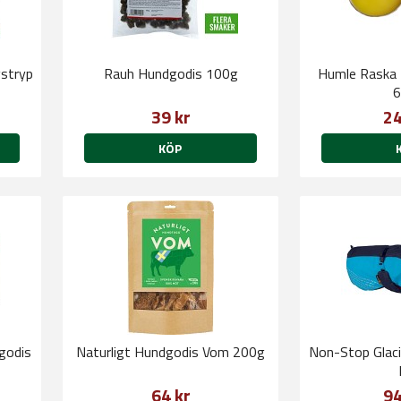
vstryp
Rauh Hundgodis 100g
Humle Raska 
6
39 kr
24
KÖP
godis
Naturligt Hundgodis Vom 200g
Non-Stop Glaci
64 kr
94