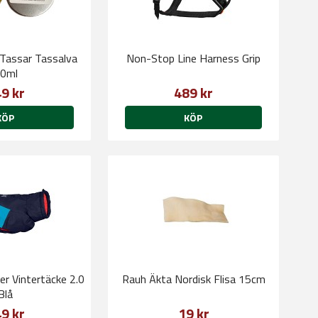
Tassar Tassalva
Non-Stop Line Harness Grip
0ml
9 kr
489 kr
KÖP
KÖP
er Vintertäcke 2.0
Rauh Äkta Nordisk Flisa 15cm
Blå
9 kr
19 kr