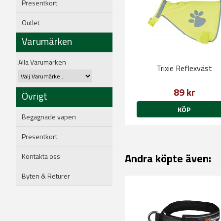
Presentkort
Outlet
Varumärken
Alla Varumärken
Trixie Reflexväst
89 kr
Övrigt
KÖP
Begagnade vapen
Presentkort
Andra köpte även:
Kontakta oss
Byten & Returer