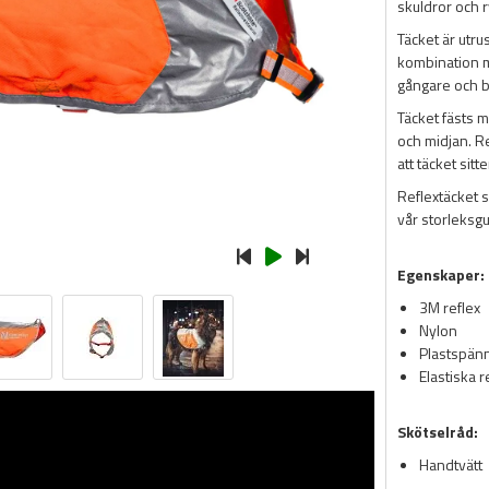
skuldror och 
Täcket är utru
kombination me
gångare och bi
Täcket fästs 
och midjan. R
att täcket sit
Reflextäcket 
vår storleksg
Egenskaper:
3M reflex
Nylon
Plastspän
Elastiska 
Skötselråd:
Handtvätt