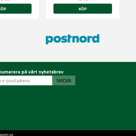
KÖP
KÖP
numerera på vårt nyhetsbrev
SKICKA
ppen.se