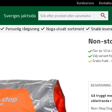
Kundservice
Kontakta
Sveriges jaktsida
Personlig rådgivning
Noga utvalt sortiment
Snabb lever
Non-sto
Fler än 10 st i
Välj variant f
Gratis frakt -
BESKRIVNING
Gå tryggt me
välsittande r
Non-Stop Dogw