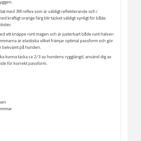
ryggen.
stat med 3M reflex som är väldigt reflekterande och i
d kraftigt orange färg blir täcket väldigt synligt för både
lister.
med ett knäppe runt magen och är justerbart både runt halsen
emmarna är elastiska vilket främjar optimal passform och gör
ter bekvämt på hunden.
ska kunna täcka ca 2/3 av hundens rygglängd, använd dig av
uide för korrekt passform.
nen
remmar