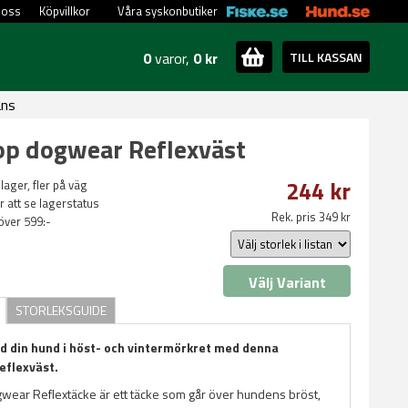
 oss
Köpvillkor
Våra syskonbutiker
0
varor,
0 kr
TILL KASSAN
ans
p dogwear Reflexväst
244 kr
 lager, fler på väg
ör att se lagerstatus
Rek. pris 349 kr
 över 599:-
Välj Variant
STORLEKSGUIDE
d din hund i höst- och vintermörkret med denna
eflexväst.
ear Reflextäcke är ett täcke som går över hundens bröst,