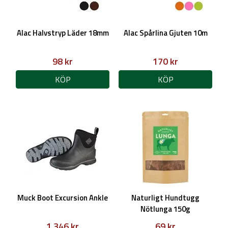
Alac Halvstryp Läder 18mm
Alac Spårlina Gjuten 10m
98 kr
170 kr
KÖP
KÖP
Muck Boot Excursion Ankle
Naturligt Hundtugg
Nötlunga 150g
1 346 kr
69 kr