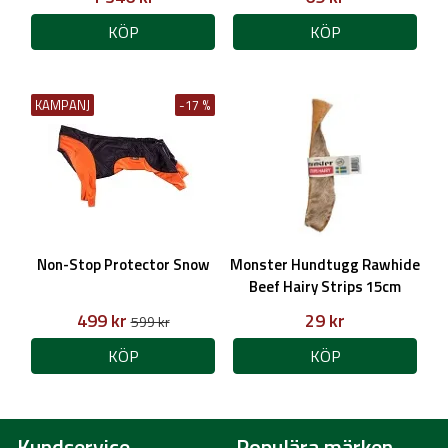
KÖP
KÖP
KAMPANJ
-17 %
Non-Stop Protector Snow
Monster Hundtugg Rawhide
Beef Hairy Strips 15cm
499 kr
29 kr
599 kr
KÖP
KÖP
Kundservice
Populära märken