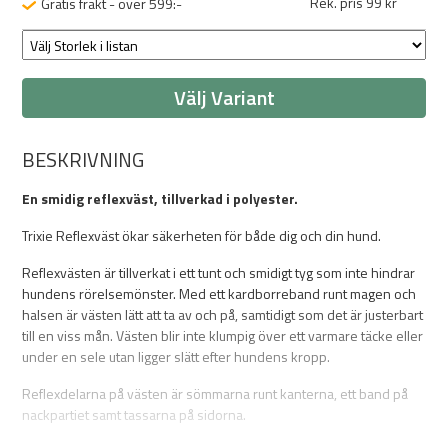
Rek. pris 99 kr
Gratis frakt - över 599:-
Välj Variant
BESKRIVNING
En smidig reflexväst, tillverkad i polyester.
Trixie Reflexväst ökar säkerheten för både dig och din hund.
Reflexvästen är tillverkat i ett tunt och smidigt tyg som inte hindrar
hundens rörelsemönster. Med ett kardborreband runt magen och
halsen är västen lätt att ta av och på, samtidigt som det är justerbart
till en viss mån. Västen blir inte klumpig över ett varmare täcke eller
under en sele utan ligger slätt efter hundens kropp.
Reflexdelarna på västen är sömmarna runt kanterna, ett band på
nackpartiet samt tassarna på sidorna.