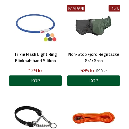
KAMPANJ
-16 %
Trixie Flash Light Ring
Non-Stop Fjord Regntäcke
Blinkhalsband Silikon
Grå/Grön
129 kr
585 kr
699 kr
KÖP
KÖP