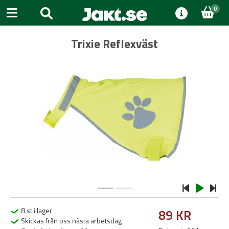
0
Trixie Reflexväst
Previous
Next
8 st i lager
89 KR
Skickas från oss nästa arbetsdag