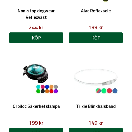
Non-stop dogwear
Alac Reflexsele
Reflexväst
244 kr
199 kr
KÖP
KÖP
Orbiloc Säkerhetslampa
Trixie Blinkhalsband
199 kr
149 kr