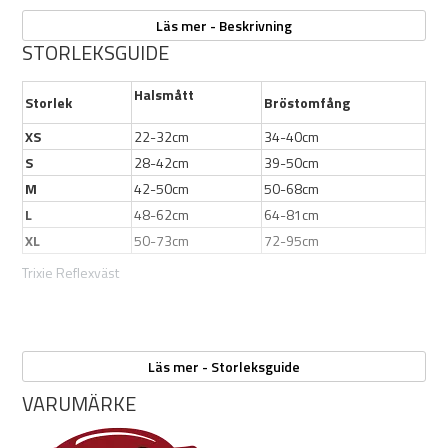
Läs mer - Beskrivning
Egenskaper:
STORLEKSGUIDE
Tunn och smidig
Halsmått
Hindrar inte hundens naturliga rörelsemönster
Storlek
Bröstomfång
Reflexdelar i sömmar och tryck
XS
22-32cm
34-40cm
Ökar säkerheten
S
28-42cm
39-50cm
M
42-50cm
50-68cm
L
48-62cm
64-81cm
XL
50-73cm
72-95cm
Trixie Reflexväst
Läs mer - Storleksguide
Såhär mäter du din hund
VARUMÄRKE