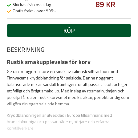
89 KR
Skickas från oss idag
Gratis frakt - över 599:-
KÖP
BESKRIVNING
Rustik smakupplevelse för korv
Ge din hemgjorda korv en smak av italiensk vilttradition med
Finnvacums kryddblandning för salsiccia. Denna noggrant
balanserade mix är särskilt framtagen för att passa viltkött och ger
ett fylligt och örtigt smakdjup. Med inslag av rosmarin, timjan och
persilja får du en rustik korvsmet med karaktär, perfekt för dig som
vill göra din egen salsiccia hemma.
Kryddblandningen är utvecklad i Europa tillsammans med
branschkunniga och passar både nybörjare och erfarna
korvtillverkare.