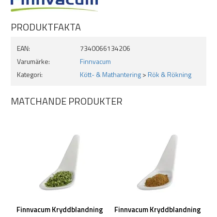
Salt 34,8 g
PRODUKTFAKTA
EAN:
7340066134206
Ingredienser: Nitritsalt(E250) (0,06%), vitlökspulver, svartpeppar,
Varumärke:
Finnvacum
cayennepeppar, torkad timjan, torkad rosmarin, torkad persilja.
Kategori:
Kött- & Mathantering
>
Rök & Rökning
Förvaring: Torrt, mörkt och svalt.
MATCHANDE PRODUKTER
Finnvacum Kryddblandning
Finnvacum Kryddblandning