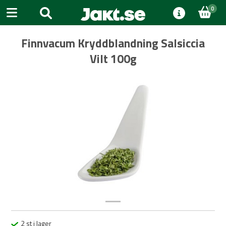
0
Finnvacum Kryddblandning Salsiccia
Vilt 100g
Previous
Next
2 st i lager