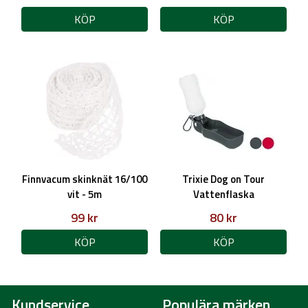
KÖP
KÖP
Finnvacum skinknät 16/100
Trixie Dog on Tour
vit - 5m
Vattenflaska
99 kr
80 kr
KÖP
KÖP
Kundservice
Populära märken