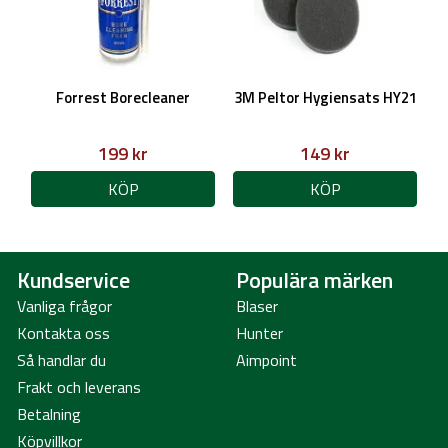
Forrest Borecleaner
3M Peltor Hygiensats HY21
199 kr
149 kr
KÖP
KÖP
Kundservice
Populära märken
Vanliga frågor
Blaser
Kontakta oss
Hunter
Så handlar du
Aimpoint
Frakt och leverans
Betalning
Köpvillkor