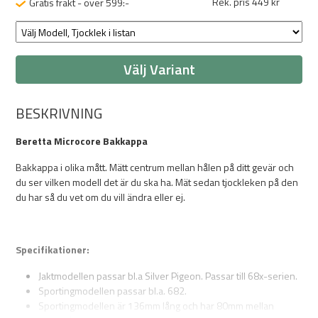
Rek. pris 449 kr
Gratis frakt - över 599:-
Välj Variant
BESKRIVNING
Beretta Microcore Bakkappa
Bakkappa i olika mått. Mätt centrum mellan hålen på ditt gevär och
du ser vilken modell det är du ska ha. Mät sedan tjockleken på den
du har så du vet om du vill ändra eller ej.
Specifikationer:
Jaktmodellen passar bl.a Silver Pigeon. Passar till 68x-serien.
Sportingmodellen passar bl.a. 682.
Sportingmodellen är 136mm lång och har 80mm mellan