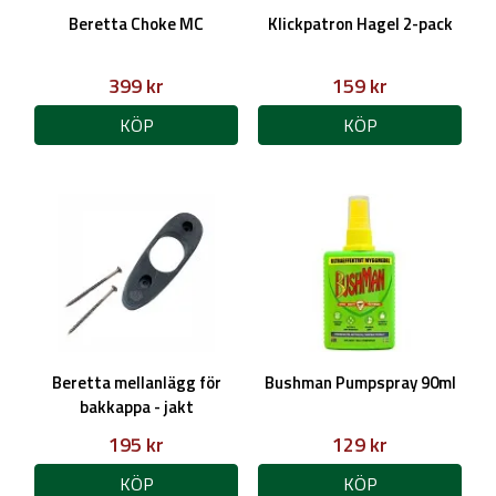
Beretta Choke MC
Klickpatron Hagel 2-pack
399 kr
159 kr
KÖP
KÖP
Beretta mellanlägg för
Bushman Pumpspray 90ml
bakkappa - jakt
195 kr
129 kr
KÖP
KÖP