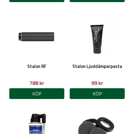
Stalon RF
Stalon Ljuddämparpasta
788 kr
99 kr
KÖP
KÖP