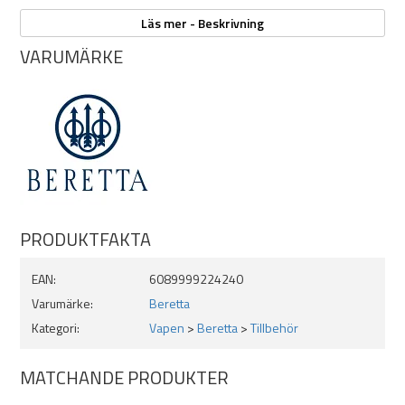
skruvhålen.
Jaktmodellen är 128mm lång och har 80mm mellan
Läs mer - Beskrivning
skruvhålen.
VARUMÄRKE
Passar ej kolvar som inte har rak linje (många äldre vapen har
kuperad linje)
PRODUKTFAKTA
EAN:
6089999224240
Varumärke:
Beretta
Kategori:
Vapen
>
Beretta
>
Tillbehör
MATCHANDE PRODUKTER