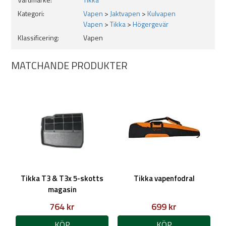
mynningsbroms eller ljuddämpare.
Kategori:
Vapen
>
Jaktvapen
>
Kulvapen
Vapen
>
Tikka
>
Högergevär
Förslag på ringar
Klassificering:
Tikka Ringmount
Vapen
eller
Warne ringar
MATCHANDE PRODUKTER
Tikka T3 & T3x 5-skotts
Tikka vapenfodral
magasin
764 kr
699 kr
KÖP
KÖP