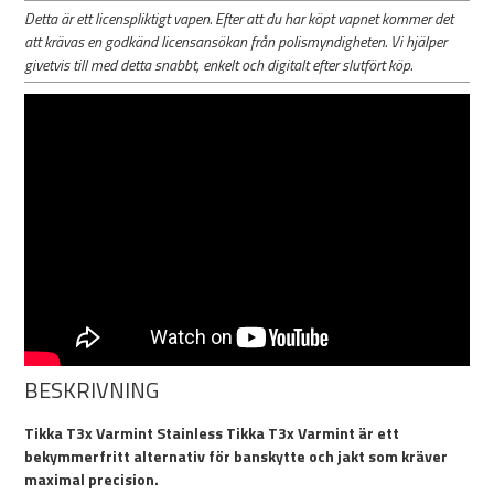
Detta är ett licenspliktigt vapen. Efter att du har köpt vapnet kommer det
att krävas en godkänd licensansökan från polismyndigheten. Vi hjälper
givetvis till med detta snabbt, enkelt och digitalt efter slutfört köp.
BESKRIVNING
Tikka T3x Varmint Stainless Tikka T3x Varmint är ett
bekymmerfritt alternativ för banskytte och jakt som kräver
maximal precision.