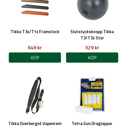
Tikka T3x/T1x Framstock
Slutstycksknopp Tikka
T3/T3x Stor
649 kr
329 kr
KÖP
KÖP
Tikka Overberget Vapenrem
Tetra Gun Draglappar