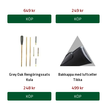
649 kr
249 kr
KÖP
KÖP
Grey Oak Rengöringssats
Bakkappa med luftceller
Kula
Tikka
248 kr
499 kr
KÖP
KÖP