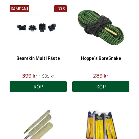
KAMPANJ
-80 %
Bearskin Multi Fäste
Hoppe´s BoreSnake
399 kr
289 kr
1 995 kr
KÖP
KÖP