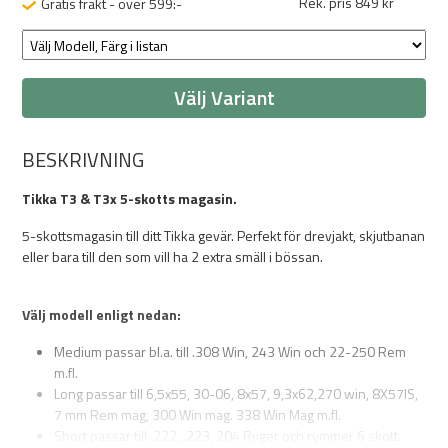
Rek. pris 849 kr
Gratis frakt - över 599:-
Välj Variant
BESKRIVNING
Tikka T3 & T3x 5-skotts magasin.
5-skottsmagasin till ditt Tikka gevär. Perfekt för drevjakt, skjutbanan
eller bara till den som vill ha 2 extra smäll i bössan.
Välj modell enligt nedan:
Medium passar bl.a. till .308 Win, 243 Win och 22-250 Rem
m.fl.
Long passar till 6,5x55, 30-06, 8x57, 9,3x62,270 win, 8X57IS,
7 mm Rem mag, 300 Win mag. 338 Win Mag m.fl.
Short passar till .222, .223, 204 Ruger och rymmer 6 skott.