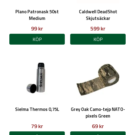
Plano Patronask 50st
Caldwell DeadShot
Medium
Skjutsäckar
99 kr
599 kr
KÖP
KÖP
Sielma Thermos 0,75L
Grey Oak Camo-tejp NATO-
pixels Green
79 kr
69 kr