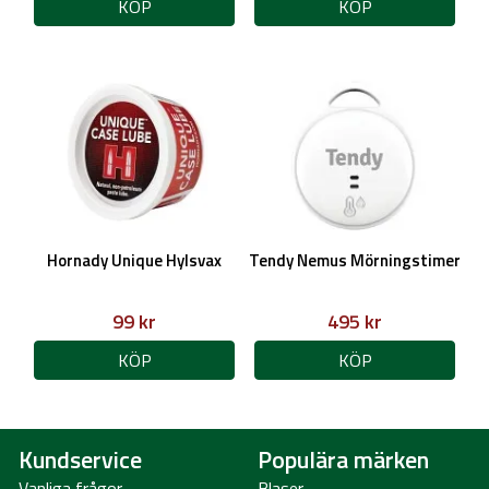
KÖP
KÖP
Hornady Unique Hylsvax
Tendy Nemus Mörningstimer
99 kr
495 kr
KÖP
KÖP
Kundservice
Populära märken
Vanliga frågor
Blaser