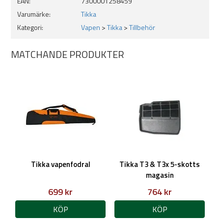
EAN:
7300001258459
Varumärke:
Tikka
Kategori:
Vapen
>
Tikka
>
Tillbehör
MATCHANDE PRODUKTER
Tikka vapenfodral
Tikka T3 & T3x 5-skotts
magasin
699 kr
764 kr
KÖP
KÖP