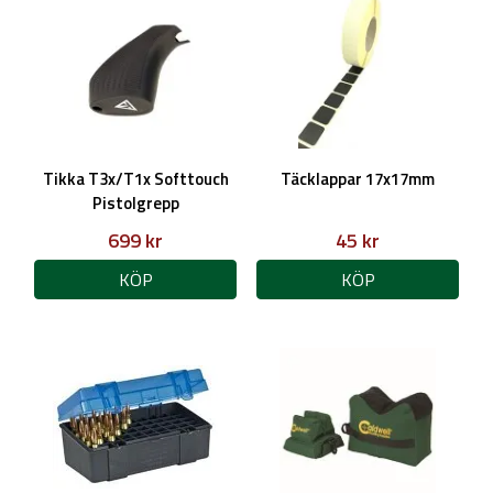
Tikka T3x/T1x Softtouch
Täcklappar 17x17mm
Pistolgrepp
699 kr
45 kr
KÖP
KÖP