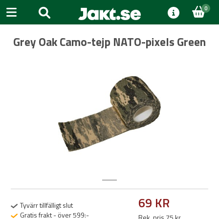
0
Grey Oak Camo-tejp NATO-pixels Green
Previous
Next
69 KR
Tyvärr tillfälligt slut
Gratis frakt - över 599:-
Rek. pris 75 kr