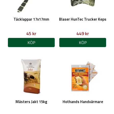
Täcklappar 17x17mm
Blaser HunTec Trucker Keps
45 kr
449 kr
KÖP
KÖP
Mästers Jakt 15kg
Hothands Handvärmare