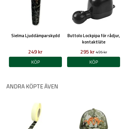
Sielma Ljuddämparskydd
Buttolo Lockpipa för rådjur,
kontaktläte
249 kr
295 kr
495 kr
KÖP
KÖP
ANDRA KÖPTE ÄVEN