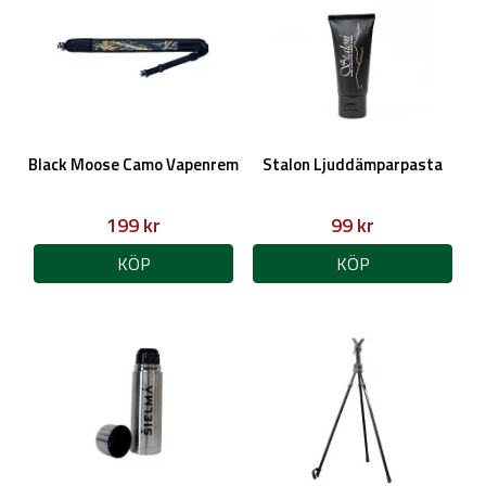
Black Moose Camo Vapenrem
Stalon Ljuddämparpasta
199 kr
99 kr
KÖP
KÖP