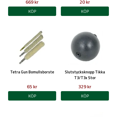
669 kr
20 kr
KÖP
KÖP
Tetra Gun Bomullsborste
Slutstycksknopp Tikka
T3/T3x Stor
65 kr
329 kr
KÖP
KÖP