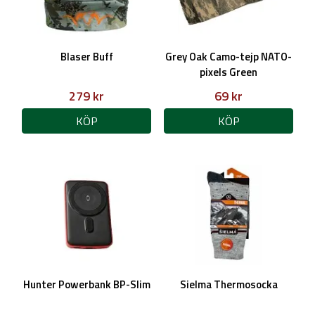
Blaser Buff
Grey Oak Camo-tejp NATO-
pixels Green
279 kr
69 kr
KÖP
KÖP
Hunter Powerbank BP-Slim
Sielma Thermosocka