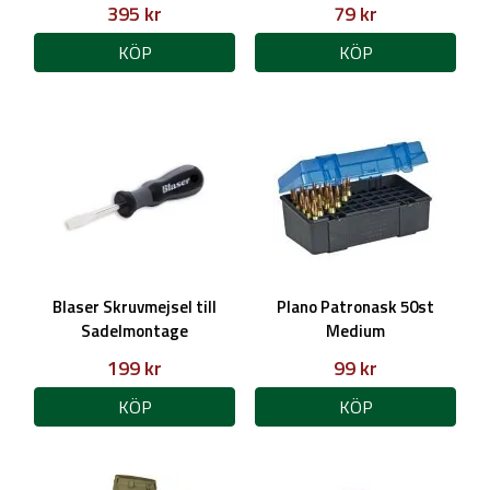
395 kr
79 kr
KÖP
KÖP
Blaser Skruvmejsel till
Plano Patronask 50st
Sadelmontage
Medium
199 kr
99 kr
KÖP
KÖP