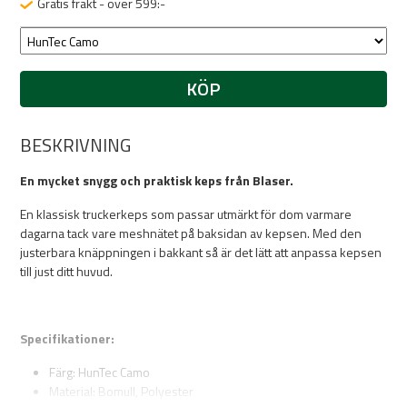
Gratis frakt - över 599:-
KÖP
BESKRIVNING
En mycket snygg och praktisk keps från Blaser.
En klassisk truckerkeps som passar utmärkt för dom varmare
dagarna tack vare meshnätet på baksidan av kepsen. Med den
justerbara knäppningen i bakkant så är det lätt att anpassa kepsen
till just ditt huvud.
Specifikationer:
Färg: HunTec Camo
Material: Bomull, Polyester