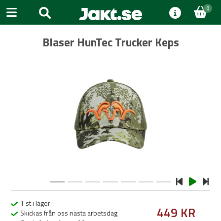
0
Blaser HunTec Trucker Keps
Previous
Next
1 st i lager
449 KR
Skickas från oss nästa arbetsdag