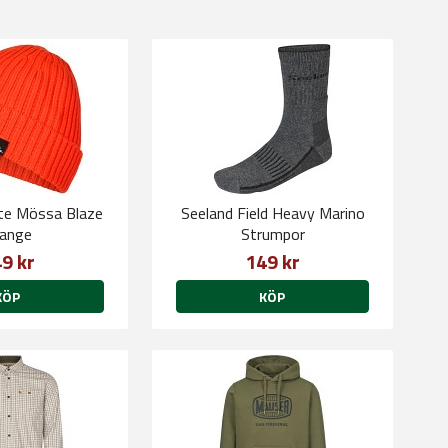
ite Mössa Blaze
Seeland Field Heavy Marino
ange
Strumpor
9 kr
149 kr
KÖP
KÖP