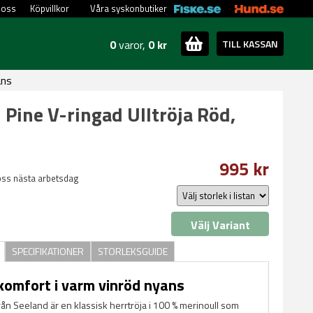
 oss
Köpvillkor
Våra syskonbutiker
0
varor,
0 kr
TILL KASSAN
ans
 Pine V-ringad Ulltröja Röd,
995 kr
oss nästa arbetsdag
Välj Variant
SPECIFIKATIONER
STORLEKSGUIDE
komfort i varm vinröd nyans
rån Seeland är en klassisk herrtröja i 100 % merinoull som