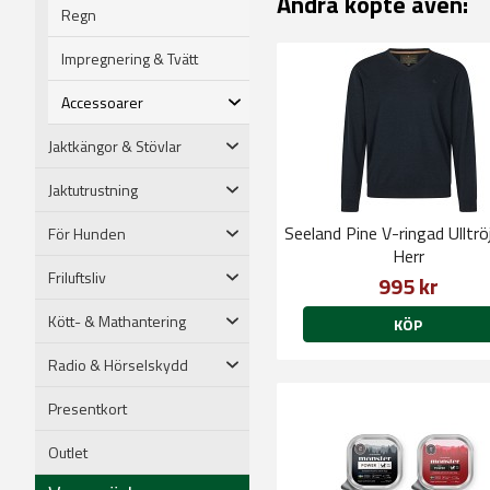
Andra köpte även:
Regn
Impregnering & Tvätt
Accessoarer
Jaktkängor & Stövlar
Jaktutrustning
Seeland Pine V-ringad Ulltrö
För Hunden
Herr
Friluftsliv
995 kr
Kött- & Mathantering
KÖP
Radio & Hörselskydd
Presentkort
Outlet