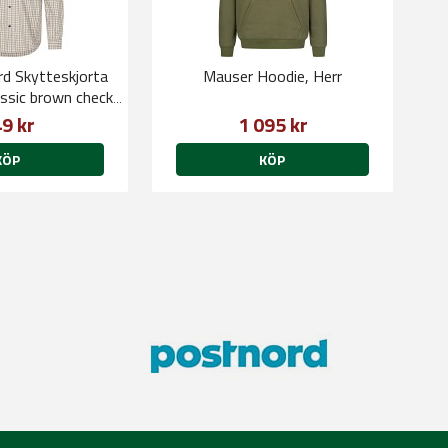
rd Skytteskjorta
Mauser Hoodie, Herr
assic brown check,
Herr
9 kr
1 095 kr
KÖP
KÖP