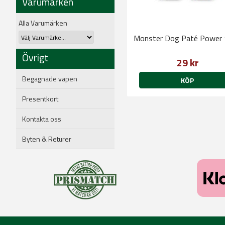
Varumärken
Alla Varumärken
Monster Dog Paté Power
Övrigt
29 kr
Begagnade vapen
KÖP
Presentkort
Kontakta oss
Byten & Returer