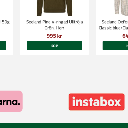
 150g
Seeland Pine V-ringad Ulltröja
Seeland Oxfo
Grön, Herr
Classic blue/Cl
995 kr
64
KÖP