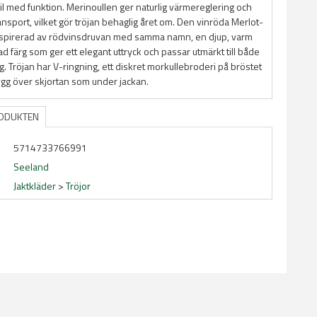
il med funktion. Merinoullen ger naturlig värmereglering och
ransport, vilket gör tröjan behaglig året om. Den vinröda Merlot-
nspirerad av rödvinsdruvan med samma namn, en djup, varm
ad färg som ger ett elegant uttryck och passar utmärkt till både
g. Tröjan har V-ringning, ett diskret morkullebroderi på bröstet
ygg över skjortan som under jackan.
RODUKTEN
5714733766991
Seeland
Jaktkläder
>
Tröjor