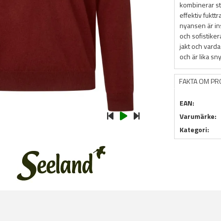
kombinerar st
effektiv fuktt
nyansen är i
och sofistiker
jakt och varda
och är lika sn
FAKTA OM P
EAN:
Varumärke:
Kategori: