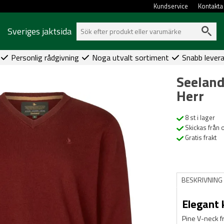
Kundservice
Kontakta
Sveriges jaktsida
Personlig rådgivning
Noga utvalt sortiment
Snabb lever
Seeland
Herr
8 st i lager
Skickas från 
Gratis frakt
BESKRIVNING
Elegant 
Pine V-neck f