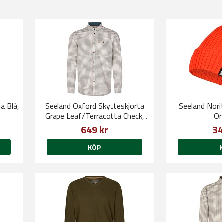
ja Blå,
Seeland Oxford Skytteskjorta
Seeland Nor
Grape Leaf/Terracotta Check,
Or
Herr
649 kr
34
KÖP