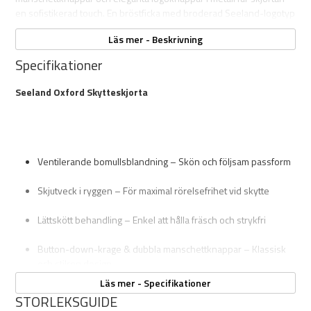
en sofistikerad touch. En bröstficka med broderad Seeland-logotyp
sätter pricken över i:et och gör skjortan både praktisk och stilfull.
Läs mer - Beskrivning
Specifikationer
Seeland Oxford Skytteskjorta
Ventilerande bomullsblandning – Skön och följsam passform
Skjutveck i ryggen – För maximal rörelsefrihet vid skytte
Lättskött behandling – Enkel att hålla fräsch och strykfri
Button-down-krage & dubbla manschettknappar – Klassisk
och stilren design
Läs mer - Specifikationer
Bröstficka med broderad logotyp – Praktisk och elegant detalj
STORLEKSGUIDE