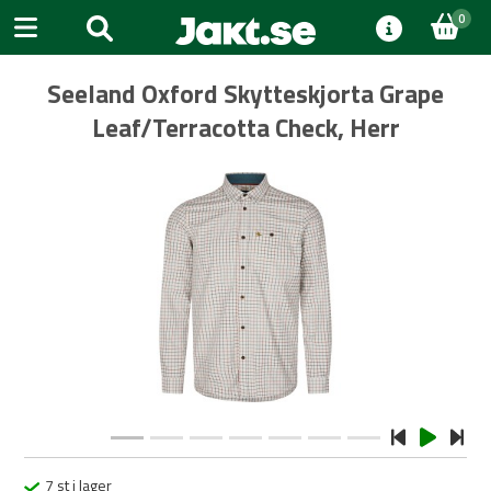
0
Seeland Oxford Skytteskjorta Grape
Leaf/Terracotta Check, Herr
Previous
Next
7 st i lager