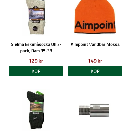
Sielma Eskimåsocka Ull 2-
Aimpoint Vändbar Mössa
pack, Dam 35-38
129 kr
149 kr
KÖP
KÖP