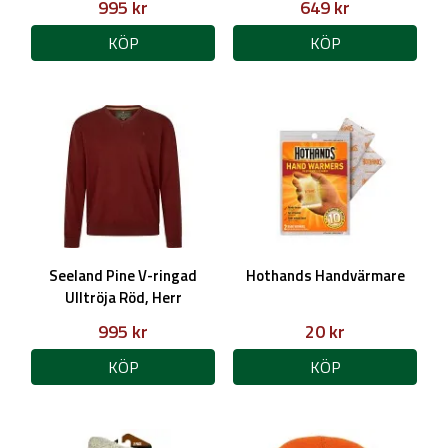
995 kr
649 kr
Herr
KÖP
KÖP
Seeland Pine V-ringad
Hothands Handvärmare
Ulltröja Röd, Herr
995 kr
20 kr
KÖP
KÖP