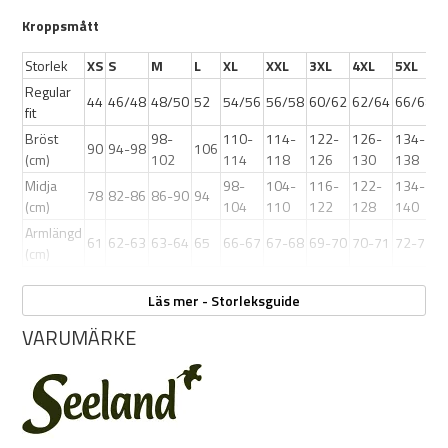
Kroppsmått
Storlek
XS
S
M
L
XL
XXL
3XL
4XL
5XL
Regular
44
46/48
48/50
52
54/56
56/58
60/62
62/64
66/68
fit
Bröst
98-
110-
114-
122-
126-
134-
90
94-98
106
Färg:
Grape Leaf/Terracotta Check
(cm)
102
114
118
126
130
138
Midja
98-
104-
116-
122-
134-
78
82-86
86-90
94
(cm)
104
110
122
128
140
Material:
Armlängd
61
62-63
63-64
65
66-67
67-68
69-70
70-71
72-73
(cm)
Läs mer - Storleksguide
97 % bomull
VARUMÄRKE
3 % elastan