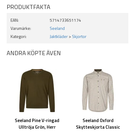
PRODUKTFAKTA
EAN:
5714733651174
Varumärke:
Seeland
Kategori:
Jaktkläder
>
Skjortor
ANDRA KÖPTE ÄVEN
Seeland Pine V-ringad
Seeland Oxford
Ulltröja Grön, Herr
Skytteskjorta Classic
blue/Classic brown check,