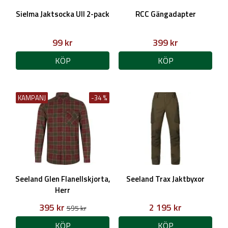
Sielma Jaktsocka Ull 2-pack
RCC Gängadapter
99 kr
399 kr
KÖP
KÖP
KAMPANJ
-34 %
Seeland Glen Flanellskjorta,
Seeland Trax Jaktbyxor
Herr
395 kr
2 195 kr
595 kr
KÖP
KÖP