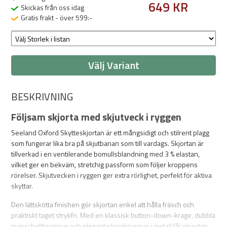
649 KR
Skickas från oss idag
Gratis frakt - över 599:-
Välj Variant
BESKRIVNING
Följsam skjorta med skjutveck i ryggen
Seeland Oxford Skytteskjortan är ett mångsidigt och stilrent plagg
som fungerar lika bra på skjutbanan som till vardags. Skjortan är
tillverkad i en ventilerande bomullsblandning med 3 % elastan,
vilket ger en bekväm, stretchig passform som följer kroppens
rörelser. Skjutvecken i ryggen ger extra rörlighet, perfekt för aktiva
skyttar.
Den lättskötta finishen gör skjortan enkel att hålla fräsch och
praktiskt taget strykfri. Med en klassisk button-down-krage, dubbla
manschettknappar och eleganta logoknappar i metall får skjortan