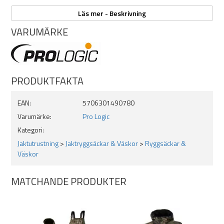
ficka på framsidan för att lätt komma åt småsaker. Vadderad sittyta
för skön komfort. Justerbara vadderade bärremmar med
Läs mer - Beskrivning
snabbkoppling för bröstet.
VARUMÄRKE
Specifikationer:
Storlek 34 x 32 x 51cm.
22mm rörchassi
PRODUKTFAKTA
Max5 kamouflage
Vikt: ca 1,7kg
EAN:
5706301490780
Varumärke:
Pro Logic
Kategori:
Jaktutrustning
>
Jaktryggsäckar & Väskor
>
Ryggsäckar &
Väskor
MATCHANDE PRODUKTER