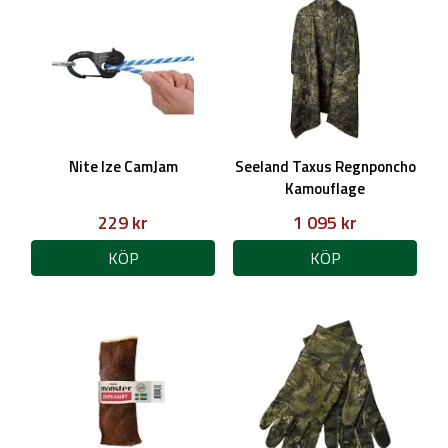
Nite Ize CamJam
Seeland Taxus Regnponcho
Kamouflage
229 kr
1 095 kr
KÖP
KÖP