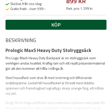
899 KR
Skickas från oss idag
Rek. pris 1 299 kr
Gratis frakt - över 599:-
KÖP
BESKRIVNING
Prologic Max5 Heavy Duty Stolryggsäck
Pro Logic Max5 Heavy Duty Backpack är en stolryggsäck som
verkligen andas kvalitet. Kraftig ram och ett rejält polyestermaterial
gör att den kommer att hålla i många år.
Stort huvudfack som dras åt med snörning och tillhörande
snabbspänne. Locket till huvudfacket är försett med dubbla
spännen och framdragbart signaltyg i skarp orange färg, ett måste
vid jakt.
Drygt 30 cm höga sidofickor med justerbara spännen med plats för
till exempel termos eller pimpelspön. Mindre dragkedjeförsedd