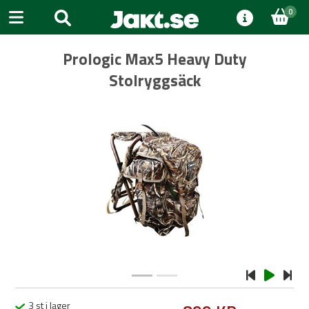
0
Prologic Max5 Heavy Duty
Stolryggsäck
Previous
Next
3 st i lager