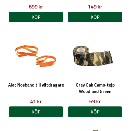
699 kr
149 kr
KÖP
KÖP
Alac Nosband till viltdragare
Grey Oak Camo-tejp
Woodland Green
41 kr
69 kr
KÖP
KÖP