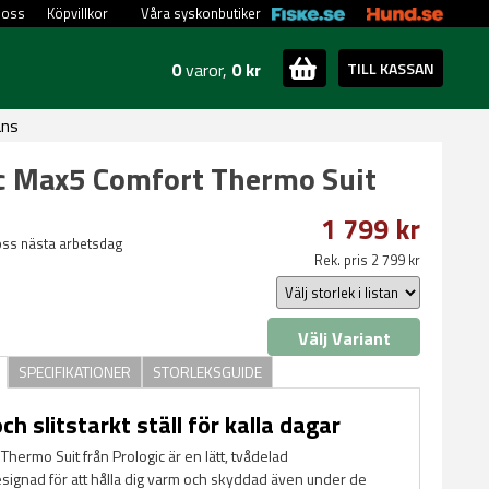
 oss
Köpvillkor
Våra syskonbutiker
0
varor,
0 kr
TILL KASSAN
ans
c Max5 Comfort Thermo Suit
1 799 kr
oss nästa arbetsdag
Rek. pris 2 799 kr
Välj Variant
SPECIFIKATIONER
STORLEKSGUIDE
och slitstarkt ställ för kalla dagar
hermo Suit från Prologic är en lätt, tvådelad
signad för att hålla dig varm och skyddad även under de