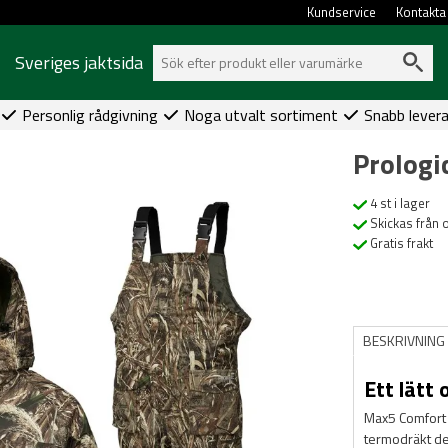
Kundservice
Kontakta
Sveriges jaktsida
Personlig rådgivning
Noga utvalt sortiment
Snabb lever
Prologi
4 st i lager
Skickas från 
Gratis frakt
BESKRIVNING
Ett lätt 
Max5 Comfort T
termodräkt de