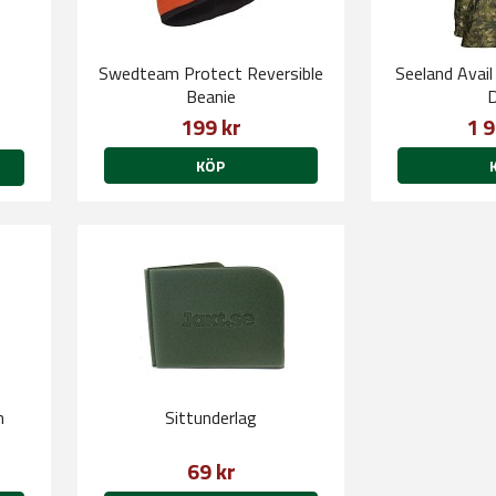
Swedteam Protect Reversible
Seeland Avail
Beanie
199 kr
1 9
KÖP
n
Sittunderlag
69 kr