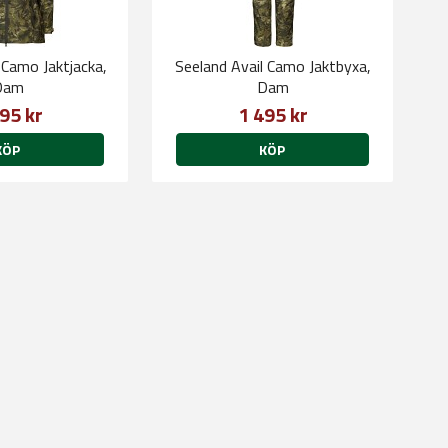
 Camo Jaktjacka,
Seeland Avail Camo Jaktbyxa,
Dam
Dam
95 kr
1 495 kr
KÖP
KÖP