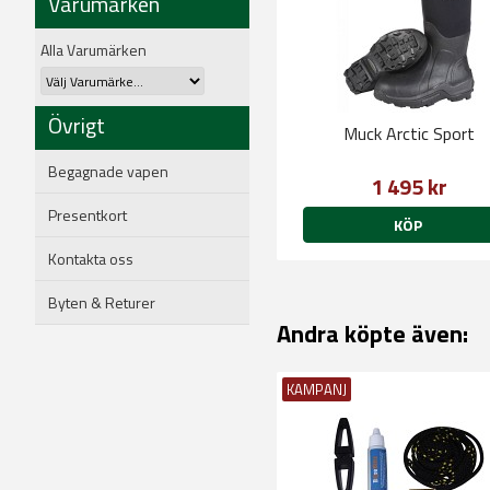
Varumärken
Alla Varumärken
Övrigt
Muck Arctic Sport
Begagnade vapen
1 495 kr
Presentkort
KÖP
Kontakta oss
Byten & Returer
Andra köpte även:
KAMPANJ