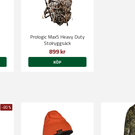
Prologic Max5 Heavy Duty
Stolryggsäck
899 kr
KÖP
-80 %