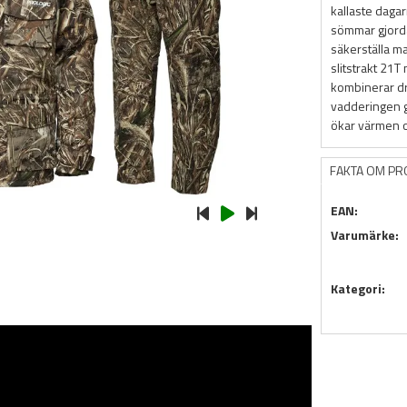
kallaste daga
sömmar gjorda 
säkerställa m
slitstrakt 21T
kombinerar dr
vadderingen
ökar värmen 
FAKTA OM P
EAN:
Varumärke:
Kategori: