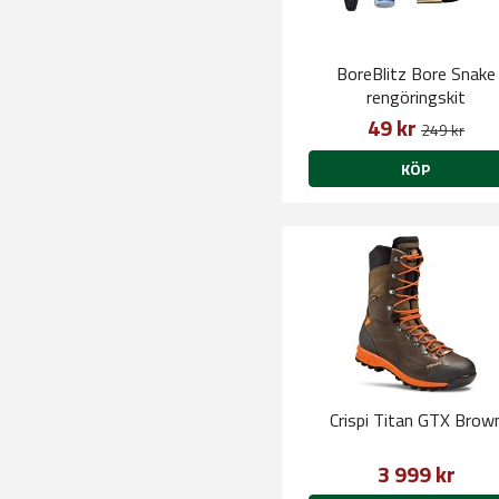
BoreBlitz Bore Snake
rengöringskit
49 kr
249 kr
KÖP
Crispi Titan GTX Brow
3 999 kr