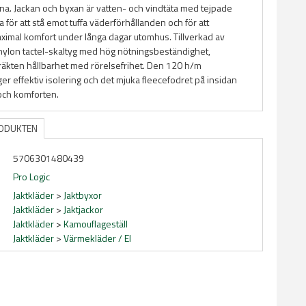
rna. Jackan och byxan är vatten- och vindtäta med tejpade
för att stå emot tuffa väderförhållanden och för att
aximal komfort under långa dagar utomhus. Tillverkad av
 nylon tactel-skaltyg
med hög nötningsbeständighet,
äkten hållbarhet med rörelsefrihet. Den 120 h/m
ger effektiv isolering och det mjuka fleecefodret på insidan
och komforten.
RODUKTEN
5706301480439
Pro Logic
Jaktkläder
>
Jaktbyxor
Jaktkläder
>
Jaktjackor
Jaktkläder
>
Kamouflageställ
Jaktkläder
>
Värmekläder / El