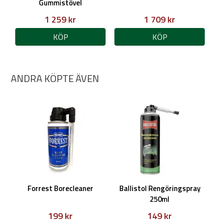
Gummistövel
1 259 kr
1 709 kr
KÖP
KÖP
ANDRA KÖPTE ÄVEN
Forrest Borecleaner
Ballistol Rengöringspray
250ml
199 kr
149 kr