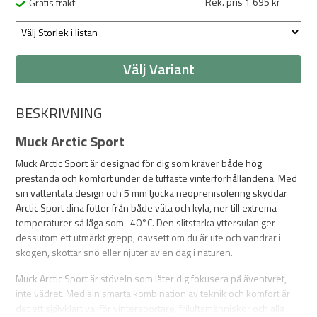
Rek. pris 1 695 kr
Gratis frakt
Välj Variant
BESKRIVNING
Muck Arctic Sport
Muck Arctic Sport är designad för dig som kräver både hög
prestanda och komfort under de tuffaste vinterförhållandena. Med
sin vattentäta design och 5 mm tjocka neoprenisolering skyddar
Arctic Sport dina fötter från både väta och kyla, ner till extrema
temperaturer så låga som -40°C. Den slitstarka yttersulan ger
dessutom ett utmärkt grepp, oavsett om du är ute och vandrar i
skogen, skottar snö eller njuter av en dag i naturen.
Muck Arctic Sport är stöveln som låter dig fokusera på äventyret,
inte vädret. Med sin smarta kombination av teknik och komfort är
det ett självklart val för vintersportare, friluftsmänniskor och alla