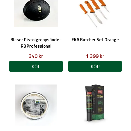
Blaser Pistolgreppsände -
EKA Butcher Set Orange
R8 Professional
340 kr
1 399 kr
KÖP
KÖP