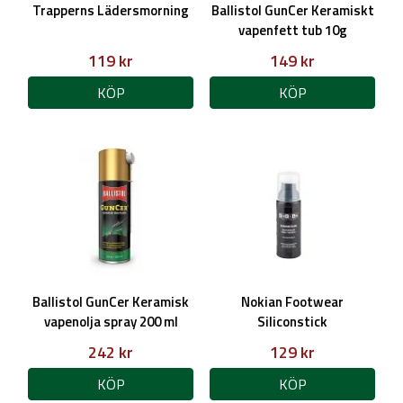
Trapperns Lädersmorning
Ballistol GunCer Keramiskt
vapenfett tub 10g
119 kr
149 kr
KÖP
KÖP
Ballistol GunCer Keramisk
Nokian Footwear
vapenolja spray 200 ml
Siliconstick
242 kr
129 kr
KÖP
KÖP