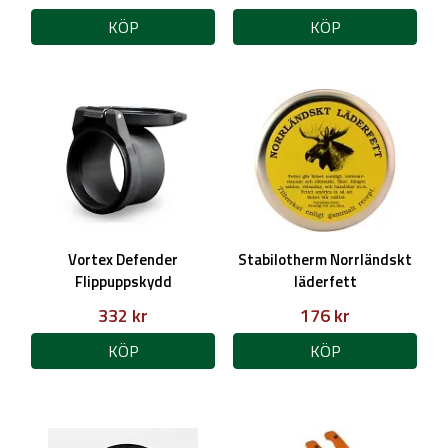
KÖP
KÖP
Vortex Defender
Stabilotherm Norrländskt
Flippuppskydd
läderfett
332 kr
176 kr
KÖP
KÖP