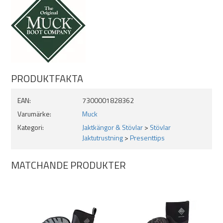
Inga sömmar, allt är vulkaniserat eller limmat.
Tål ammoniak, olja och gödningsmedel.
Skafthöjd i storlek 42 är ca 43 cm.
Alla storlekar är ca 1/2 nr mindre i storlek. Köp en storlek
större om du är på gränsen.
PRODUKTFAKTA
EAN:
7300001828362
Varumärke:
Muck
Kategori:
Jaktkängor & Stövlar
>
Stövlar
Jaktutrustning
>
Presenttips
MATCHANDE PRODUKTER