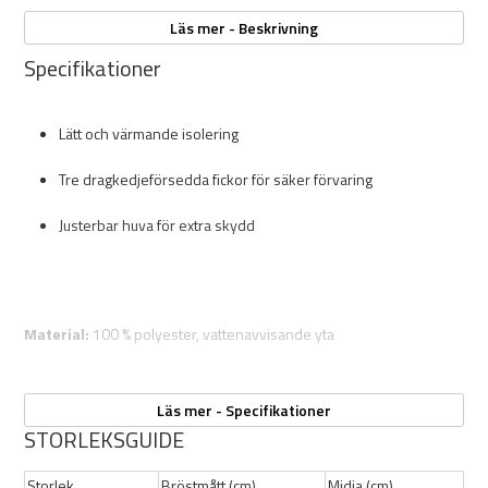
pålitligt och bekvämt plagg för kalla och fuktiga dagar.
Läs mer - Beskrivning
Specifikationer
Lätt och värmande isolering
Tre dragkedjeförsedda fickor för säker förvaring
Justerbar huva för extra skydd
Material:
100 % polyester, vattenavvisande yta
Läs mer - Specifikationer
Färg
: Camo
STORLEKSGUIDE
Storlek
Bröstmått (cm)
Midja (cm)