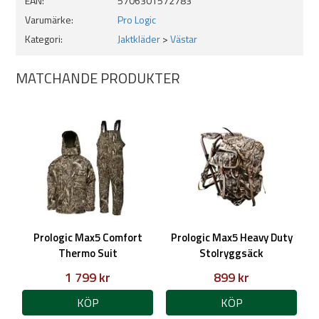
EAN:
5706301572783
Varumärke:
Pro Logic
Kategori:
Jaktkläder
>
Västar
MATCHANDE PRODUKTER
Prologic Max5 Comfort
Prologic Max5 Heavy Duty
Thermo Suit
Stolryggsäck
1 799 kr
899 kr
KÖP
KÖP