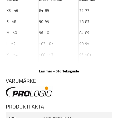
XS - 46
84-89
72-77
S - 48
90-95
78-83
M - 50
96-101
84-89
L - 52
102-107
90-95
XL - 54
108-113
96-101
XXL -56
114-119
102-107
Läs mer - Storleksguide
XXXL - 58
120-125
108-113
VARUMÄRKE
PRODUKTFAKTA