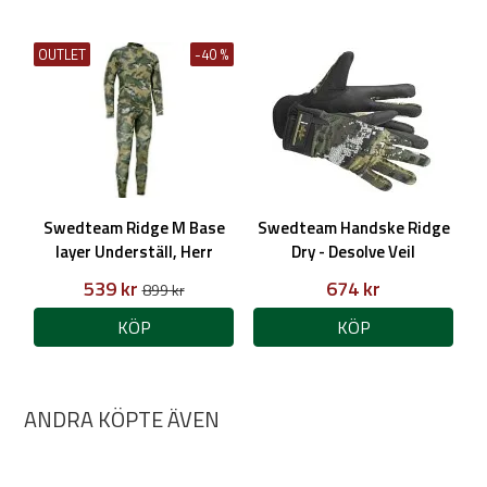
OUTLET
-40 %
Swedteam Ridge M Base
Swedteam Handske Ridge
layer Underställ, Herr
Dry - Desolve Veil
539 kr
674 kr
899 kr
KÖP
KÖP
ANDRA KÖPTE ÄVEN