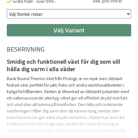
Rek. pris 999 kr
Gratis frakt - över 599:-
Välj Variant
BESKRIVNING
Smidig och funktionell väst för dig som vill
hålla dig varm i alla väder
Bank Bound Thermo Väst från Prologic är en mjuk men slitstark
fodrad väst, perfekt för jakt, fiske och andra utomhusaktiviteter i
kyliga förhållanden. Västen är tillverkad av slitstarkt polyester med
ett vattenavvisande yttertyg, vilket ger ett effektivt skydd mot fukt
och vind utan att tumma på komforten. Den lätta och isolerande
vadderingen
håller dig varm utan att kännas tung, medan den
justerbara huvan ger extra skydd vid behov. Västen har även tre
praktiska fickor med dragkedja, perfekt för säker förvaring av
utrustning och värdesaker. Med sin kombination av funktionalitet,
värme och flexibilitet är detta en väst för jägare som behöver ett