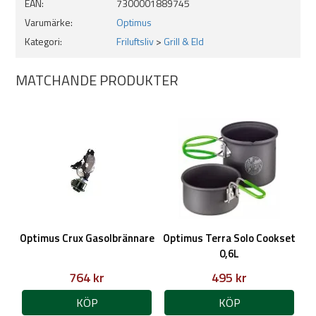
EAN:
7300001889745
Varumärke:
Optimus
Kategori:
Friluftsliv
>
Grill & Eld
MATCHANDE PRODUKTER
Optimus Crux Gasolbrännare
Optimus Terra Solo Cookset
0,6L
764 kr
495 kr
KÖP
KÖP