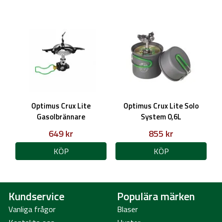
Optimus Crux Lite
Optimus Crux Lite Solo
Gasolbrännare
System 0,6L
649 kr
855 kr
KÖP
KÖP
Kundservice
Populära märken
Vanliga frågor
Blaser