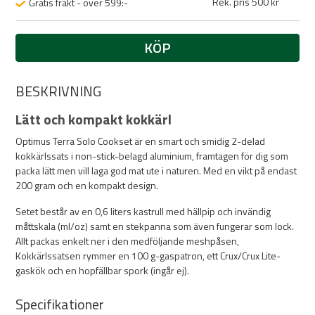
Rek. pris 500 kr
Gratis frakt - över 599:-
KÖP
BESKRIVNING
Lätt och kompakt kokkärl
Optimus Terra Solo Cookset är en smart och smidig 2-delad
kokkärlssats i non-stick-belagd aluminium, framtagen för dig som
packa lätt men vill laga god mat ute i naturen. Med en vikt på endast
200 gram och en kompakt design.
Setet består av en 0,6 liters kastrull med hällpip och invändig
måttskala (ml/oz) samt en stekpanna som även fungerar som lock.
Allt packas enkelt ner i den medföljande meshpåsen,
Kokkärlssatsen rymmer en 100 g-gaspatron, ett Crux/Crux Lite-
gaskök och en hopfällbar spork (ingår ej).
Specifikationer