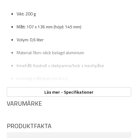
Vikt: 200 g
Mått: 107 x 136 mm (höjd: 145 mm)
Volym: 0,6 liter
Material: Non-stick belagd aluminium
Innehåll: Kastrull + stekpanna/lock + meshpåse
Invändig måttskala (ml & oz)
Rymmer 100 g gaspatron, Crux/Crux Lite-kök & hopfällbar
Läs mer - Specifikationer
spork (ingår ej)
VARUMÄRKE
Lätt att packa – perfekt för solovandringar och
lättviktspackning
PRODUKTFAKTA