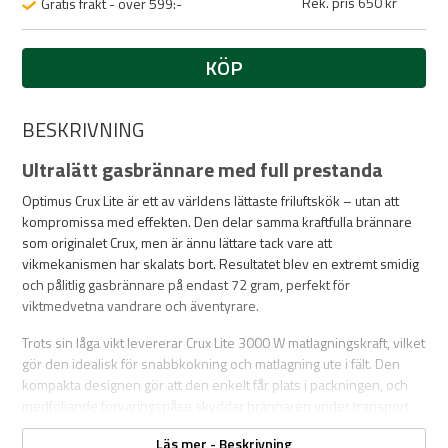
Rek. pris 650 kr
Gratis frakt - över 599:-
KÖP
BESKRIVNING
Ultralätt gasbrännare med full prestanda
Optimus Crux Lite är ett av världens lättaste friluftskök – utan att
kompromissa med effekten. Den delar samma kraftfulla brännare
som originalet Crux, men är ännu lättare tack vare att
vikmekanismen har skalats bort. Resultatet blev en extremt smidig
och pålitlig gasbrännare på endast 72 gram, perfekt för
viktmedvetna vandrare och äventyrare.
Trots sin låga vikt levererar Crux Lite 3000 W matlagningskraft, vilket
gör den idealisk för snabbkokning och matlagning ute i fält. Den
kompakta designen gör att den enkelt får plats i packningen, och
medföljande förvaringspåse skyddar brännaren under transport.
Läs mer - Beskrivning