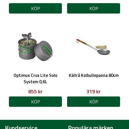
KÖP
KÖP
Optimus Crux Lite Solo
Källrå Kolbullepanna 80cm
System 0,6L
855 kr
319 kr
KÖP
KÖP
Kundservice
Populära märken