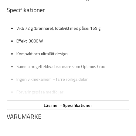
Specifikationer
Vikt: 72 g (brännare), totalvikt med påse: 169 g
Effekt: 3000 W
Kompakt och ultralätt design
Samma högeffektiva brännare som Optimus Crux
Ingen vikmekanism – färre rörliga delar
Förvaringspåse medföljer
Passar alla standard gasbehållare med gänga (EN417)
Läs mer - Specifikationer
VARUMÄRKE