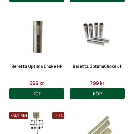
Beretta Optima Choke HP
Beretta OptimaChoke ut
699 kr
799 kr
KÖP
KÖP
KAMPANJ
-20 %