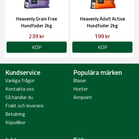
Heavenly Grain Free
Heavenly Adult Active
Hundfoder 2kg
Hundfoder 2kg
239 kr
199 kr
KÖP
KÖP
Kundservice
Populära märken
Vanliga frågor
Blaser
Kontakta oss
Hunter
Så handlar du
Aimpoint
Frakt och leverans
Betalning
Köpvillkor