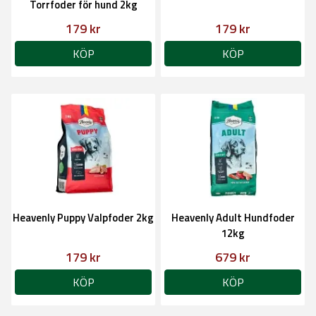
Torrfoder för hund 2kg
179 kr
179 kr
KÖP
KÖP
Heavenly Puppy Valpfoder 2kg
Heavenly Adult Hundfoder
12kg
179 kr
679 kr
KÖP
KÖP