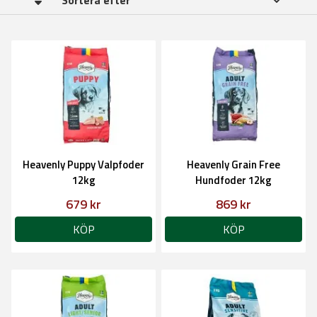
Sortera efter
Heavenly Puppy Valpfoder
Heavenly Grain Free
12kg
Hundfoder 12kg
679 kr
869 kr
KÖP
KÖP