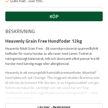
Gratis frakt - över 599:-
KÖP
BESKRIVNING
Heavenly Grain Free Hundfoder 12kg
Heavenly Adult Grain Free - Ett svenskproducerat spannmålsfritt
helfoder för vuxna hundar av alla raser med Lamm. Fodret är
näringsmässigt balanserat, milt och skonsamt vilket passar bra till
hundar med känslig mage eller allergibesvär.
Heavenly är ett omsorgsfullt framställt premiumfoder, tillverkat?
med hjärta och själ i Sverige. ?De noggrant utvalda råvarorna som
till största del kommer från Norden, är av högsta kvalitet? och gör
fodret välsmakande, samtidigt som det också har en? hög
smältbarhet. Här finns inga tillsatta konserveringsmedel? – bara
ren, naturlig godhet.
Vi tror på hållbarhet i varje steg av processen - från jord till skål.
Läs mer - Beskrivning