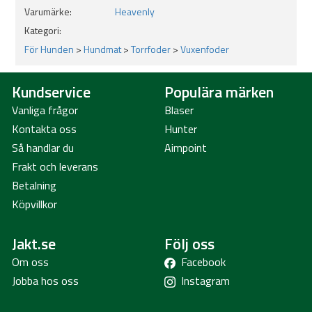
0.01%.
Varumärke:
Heavenly
Kategori:
För Hunden
>
Hundmat
>
Torrfoder
>
Vuxenfoder
Kundservice
Populära märken
Vanliga frågor
Blaser
Kontakta oss
Hunter
Så handlar du
Aimpoint
Frakt och leverans
Betalning
Köpvillkor
Jakt.se
Följ oss
Om oss
Facebook
Jobba hos oss
Instagram